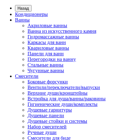
Назад
Кондиционеры
Ванны
Акриловые ванны
Ванна из искусственного камня
Гидромассажные ванны
Каркасы для ванн
Квариловые ванны
Панели для ванн
Перегородки на ванну
Стальные ванны
Чугунные ванны
Смесители
Боковые форсунки
Вентили/переключатели/выпуски
Верхние души/кронштейны
Встройка для душа/ванны/раковины
Гигиенические души/комплекты
Душевые гарнитуры
Душевые панели
Душевые стойки и системы
Набор смесителей
Ручные души
Смесители для биде