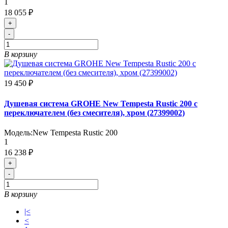
1
18 055 ₽
+
-
В корзину
19 450 ₽
Душевая система GROHE New Tempesta Rustic 200 с
переключателем (без смесителя), хром (27399002)
Модель:
New Tempesta Rustic 200
1
16 238 ₽
+
-
В корзину
|<
<