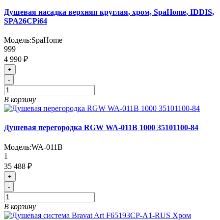
Душевая насадка верхняя круглая, хром, SpaHome, IDDIS,
SPA26CPi64
Модель:
SpaHome
999
4 990 ₽
+
-
В корзину
Душевая перегородка RGW WA-011B 1000 35101100-84
Модель:
WA-011B
1
35 488 ₽
+
-
В корзину