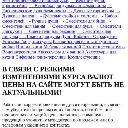
Вентили/переключатели/выпуски
- Верхние души/
кронштейны
- Встройка для душа/ванны/раковины
-
Гигиенические души/комплекты
- Душевые гарнитуры
-
Душевые панели
- Душевые стойки и системы
- Набор
смесителей
- Ручные души
- Смесители для биде
-
Смесители для ванны
- Смесители для душа
- Смесители
для кухни
- Смесители для раковин
- Смеситель для
писуара
- Шланги для душа
Душ - Кабины - Ограждения
Унитазы, биде, писсуары
Раковины для ванны и кухонные
мойки
Инсталляции
Мебель для ванной
Полотенцесушители -
Водонагреватели
Аксессуары для ванной
Аксессуары для
кухни
Сифоны и слив-переливы
Комплектующие
В СВЯЗИ С РЕЗКИМИ
ИЗМЕНЕНИЯМИ КУРСА ВАЛЮТ
ЦЕНЫ НА САЙТЕ МОГУТ БЫТЬ НЕ
АКТУАЛЬНЫМИ!
Работы по корректировке цен ведутся непрерывно, в связи с
чем убедительно просим своих клиентов, во избежание
неприятных ситуаций, цены на заинтересовавшую
продукцию уточнять у менеджеров по продажам или по
телефонам указанных в контактах.