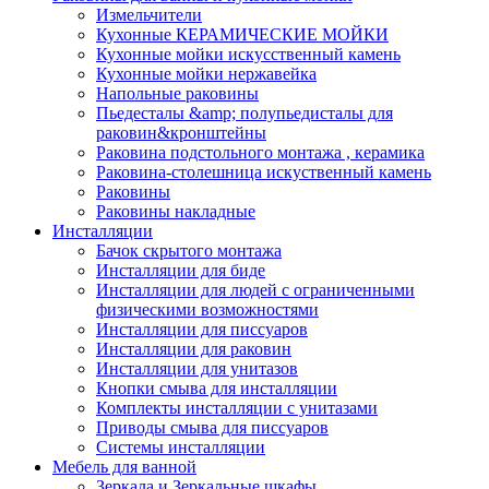
Измельчители
Кухонные КЕРАМИЧЕСКИЕ МОЙКИ
Кухонные мойки искусственный камень
Кухонные мойки нержавейка
Напольные раковины
Пьедесталы &amp; полупьедисталы для
раковин&кронштейны
Раковина подстольного монтажа , керамика
Раковина-столешница искуственный камень
Раковины
Раковины накладные
Инсталляции
Бачок скрытого монтажа
Инсталляции для биде
Инсталляции для людей с ограниченными
физическими возможностями
Инсталляции для писсуаров
Инсталляции для раковин
Инсталляции для унитазов
Кнопки смыва для инсталляции
Комплекты инсталляции с унитазами
Приводы смыва для писсуаров
Системы инсталляции
Мебель для ванной
Зеркала и Зеркальные шкафы