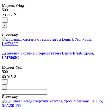
Модель:
Wing
500
23 717 ₽
+
-
В корзину
Душевася система с термостатом Lemark Yeti, хром,
LM7862C
Модель:
Yeti
500
60 915 ₽
+
-
В корзину