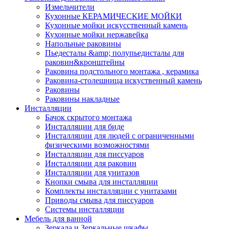
Измельчители
Кухонные КЕРАМИЧЕСКИЕ МОЙКИ
Кухонные мойки искусственный камень
Кухонные мойки нержавейка
Напольные раковины
Пьедесталы &amp; полупьедисталы для
раковин&кронштейны
Раковина подстольного монтажа , керамика
Раковина-столешница искуственный камень
Раковины
Раковины накладные
Инсталляции
Бачок скрытого монтажа
Инсталляции для биде
Инсталляции для людей с ограниченными
физическими возможностями
Инсталляции для писсуаров
Инсталляции для раковин
Инсталляции для унитазов
Кнопки смыва для инсталляции
Комплекты инсталляции с унитазами
Приводы смыва для писсуаров
Системы инсталляции
Мебель для ванной
Зеркала и Зеркальные шкафы