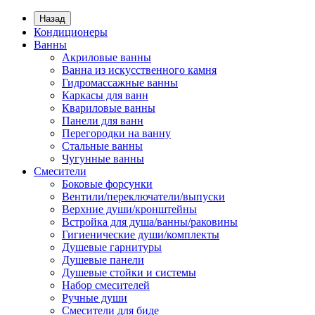
Назад
Кондиционеры
Ванны
Акриловые ванны
Ванна из искусственного камня
Гидромассажные ванны
Каркасы для ванн
Квариловые ванны
Панели для ванн
Перегородки на ванну
Стальные ванны
Чугунные ванны
Смесители
Боковые форсунки
Вентили/переключатели/выпуски
Верхние души/кронштейны
Встройка для душа/ванны/раковины
Гигиенические души/комплекты
Душевые гарнитуры
Душевые панели
Душевые стойки и системы
Набор смесителей
Ручные души
Смесители для биде