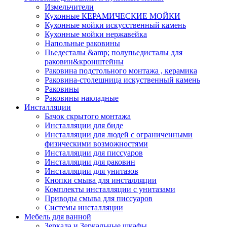
Измельчители
Кухонные КЕРАМИЧЕСКИЕ МОЙКИ
Кухонные мойки искусственный камень
Кухонные мойки нержавейка
Напольные раковины
Пьедесталы &amp; полупьедисталы для
раковин&кронштейны
Раковина подстольного монтажа , керамика
Раковина-столешница искуственный камень
Раковины
Раковины накладные
Инсталляции
Бачок скрытого монтажа
Инсталляции для биде
Инсталляции для людей с ограниченными
физическими возможностями
Инсталляции для писсуаров
Инсталляции для раковин
Инсталляции для унитазов
Кнопки смыва для инсталляции
Комплекты инсталляции с унитазами
Приводы смыва для писсуаров
Системы инсталляции
Мебель для ванной
Зеркала и Зеркальные шкафы