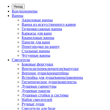
Назад
Кондиционеры
Ванны
Акриловые ванны
Ванна из искусственного камня
Гидромассажные ванны
Каркасы для ванн
Квариловые ванны
Панели для ванн
Перегородки на ванну
Стальные ванны
Чугунные ванны
Смесители
Боковые форсунки
Вентили/переключатели/выпуски
Верхние души/кронштейны
Встройка для душа/ванны/раковины
Гигиенические души/комплекты
Душевые гарнитуры
Душевые панели
Душевые стойки и системы
Набор смесителей
Ручные души
Смесители для биде