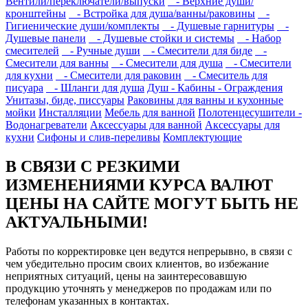
Вентили/переключатели/выпуски
- Верхние души/
кронштейны
- Встройка для душа/ванны/раковины
-
Гигиенические души/комплекты
- Душевые гарнитуры
-
Душевые панели
- Душевые стойки и системы
- Набор
смесителей
- Ручные души
- Смесители для биде
-
Смесители для ванны
- Смесители для душа
- Смесители
для кухни
- Смесители для раковин
- Смеситель для
писуара
- Шланги для душа
Душ - Кабины - Ограждения
Унитазы, биде, писсуары
Раковины для ванны и кухонные
мойки
Инсталляции
Мебель для ванной
Полотенцесушители -
Водонагреватели
Аксессуары для ванной
Аксессуары для
кухни
Сифоны и слив-переливы
Комплектующие
В СВЯЗИ С РЕЗКИМИ
ИЗМЕНЕНИЯМИ КУРСА ВАЛЮТ
ЦЕНЫ НА САЙТЕ МОГУТ БЫТЬ НЕ
АКТУАЛЬНЫМИ!
Работы по корректировке цен ведутся непрерывно, в связи с
чем убедительно просим своих клиентов, во избежание
неприятных ситуаций, цены на заинтересовавшую
продукцию уточнять у менеджеров по продажам или по
телефонам указанных в контактах.