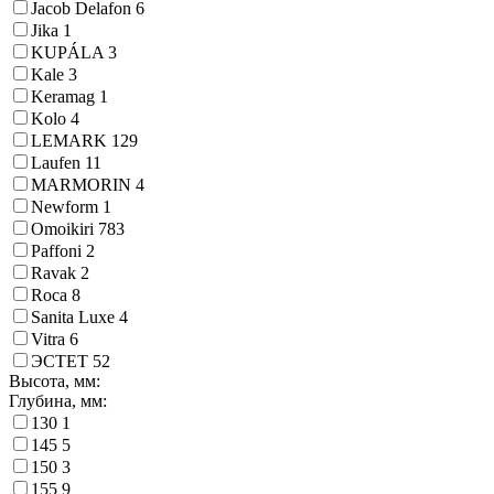
Jacob Delafon
6
Jika
1
KUPÁLA
3
Kale
3
Keramag
1
Kolo
4
LEMARK
129
Laufen
11
MARMORIN
4
Newform
1
Omoikiri
783
Paffoni
2
Ravak
2
Roca
8
Sanita Luxe
4
Vitra
6
ЭСТЕТ
52
Высота, мм:
Глубина, мм:
130
1
145
5
150
3
155
9