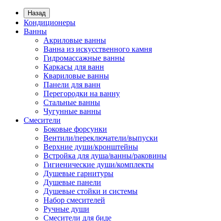
Назад
Кондиционеры
Ванны
Акриловые ванны
Ванна из искусственного камня
Гидромассажные ванны
Каркасы для ванн
Квариловые ванны
Панели для ванн
Перегородки на ванну
Стальные ванны
Чугунные ванны
Смесители
Боковые форсунки
Вентили/переключатели/выпуски
Верхние души/кронштейны
Встройка для душа/ванны/раковины
Гигиенические души/комплекты
Душевые гарнитуры
Душевые панели
Душевые стойки и системы
Набор смесителей
Ручные души
Смесители для биде