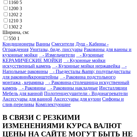
1160
5
1200
3
1202
2
1210
3
1302
2
Ширина, см:
550
1
Кондиционеры
Ванны
Смесители
Душ - Кабины -
Ограждения
Унитазы, биде, писсуары
Раковины для ванны и
кухонные мойки
- Измельчители
- Кухонные
КЕРАМИЧЕСКИЕ МОЙКИ
- Кухонные мойки
искусственный камень
- Кухонные мойки нержавейка
-
Напольные раковины
- Пьедесталы &amp; полупьедисталы
для раковин&кронштейны
- Раковина подстольного
монтажа , керамика
- Раковина-столешница искуственный
камень
- Раковины
- Раковины накладные
Инсталляции
Мебель для ванной
Полотенцесушители - Водонагреватели
Аксессуары для ванной
Аксессуары для кухни
Сифоны и
слив-переливы
Комплектующие
В СВЯЗИ С РЕЗКИМИ
ИЗМЕНЕНИЯМИ КУРСА ВАЛЮТ
ЦЕНЫ НА САЙТЕ МОГУТ БЫТЬ НЕ