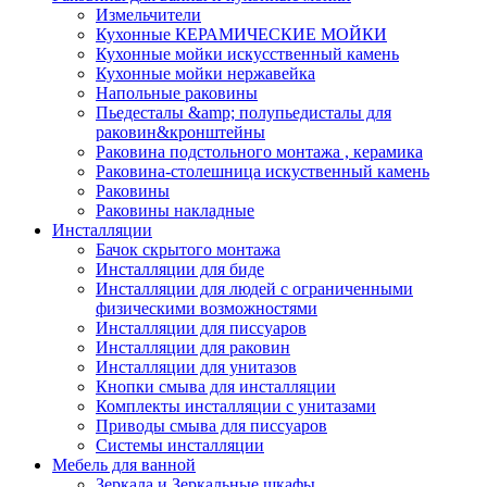
Измельчители
Кухонные КЕРАМИЧЕСКИЕ МОЙКИ
Кухонные мойки искусственный камень
Кухонные мойки нержавейка
Напольные раковины
Пьедесталы &amp; полупьедисталы для
раковин&кронштейны
Раковина подстольного монтажа , керамика
Раковина-столешница искуственный камень
Раковины
Раковины накладные
Инсталляции
Бачок скрытого монтажа
Инсталляции для биде
Инсталляции для людей с ограниченными
физическими возможностями
Инсталляции для писсуаров
Инсталляции для раковин
Инсталляции для унитазов
Кнопки смыва для инсталляции
Комплекты инсталляции с унитазами
Приводы смыва для писсуаров
Системы инсталляции
Мебель для ванной
Зеркала и Зеркальные шкафы