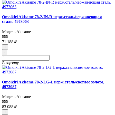
Omoikiri Akisame 78-2-IN-R нерж.сталь/нержавеющая
сталь, 4973063
Модель:
Akisame
999
71 188 ₽
+
-
В корзину
Omoikiri Akisame 78-2-LG-L нерж.сталь/светлое золото,
4973087
Модель:
Akisame
999
83 088 ₽
+