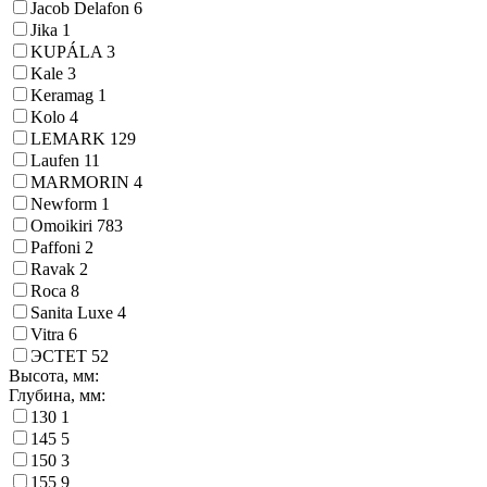
Jacob Delafon
6
Jika
1
KUPÁLA
3
Kale
3
Keramag
1
Kolo
4
LEMARK
129
Laufen
11
MARMORIN
4
Newform
1
Omoikiri
783
Paffoni
2
Ravak
2
Roca
8
Sanita Luxe
4
Vitra
6
ЭСТЕТ
52
Высота, мм:
Глубина, мм:
130
1
145
5
150
3
155
9