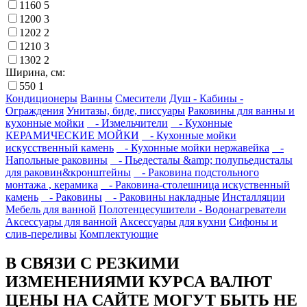
1160
5
1200
3
1202
2
1210
3
1302
2
Ширина, см:
550
1
Кондиционеры
Ванны
Смесители
Душ - Кабины -
Ограждения
Унитазы, биде, писсуары
Раковины для ванны и
кухонные мойки
- Измельчители
- Кухонные
КЕРАМИЧЕСКИЕ МОЙКИ
- Кухонные мойки
искусственный камень
- Кухонные мойки нержавейка
-
Напольные раковины
- Пьедесталы &amp; полупьедисталы
для раковин&кронштейны
- Раковина подстольного
монтажа , керамика
- Раковина-столешница искуственный
камень
- Раковины
- Раковины накладные
Инсталляции
Мебель для ванной
Полотенцесушители - Водонагреватели
Аксессуары для ванной
Аксессуары для кухни
Сифоны и
слив-переливы
Комплектующие
В СВЯЗИ С РЕЗКИМИ
ИЗМЕНЕНИЯМИ КУРСА ВАЛЮТ
ЦЕНЫ НА САЙТЕ МОГУТ БЫТЬ НЕ