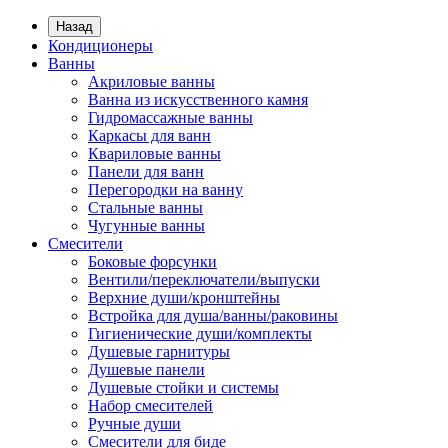
Назад
Кондиционеры
Ванны
Акриловые ванны
Ванна из искусственного камня
Гидромассажные ванны
Каркасы для ванн
Квариловые ванны
Панели для ванн
Перегородки на ванну
Стальные ванны
Чугунные ванны
Смесители
Боковые форсунки
Вентили/переключатели/выпуски
Верхние души/кронштейны
Встройка для душа/ванны/раковины
Гигиенические души/комплекты
Душевые гарнитуры
Душевые панели
Душевые стойки и системы
Набор смесителей
Ручные души
Смесители для биде