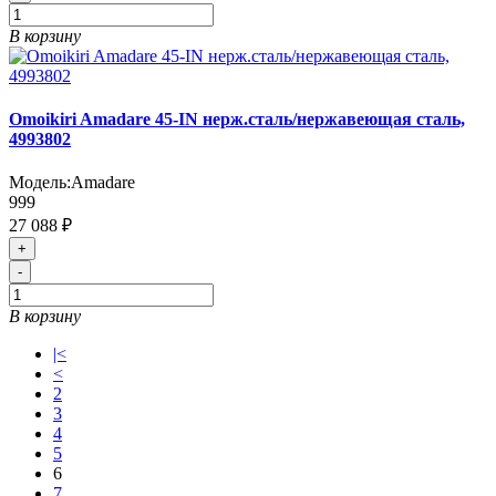
В корзину
Omoikiri Amadare 45-IN нерж.сталь/нержавеющая сталь,
4993802
Модель:
Amadare
999
27 088 ₽
+
-
В корзину
|<
<
2
3
4
5
6
7