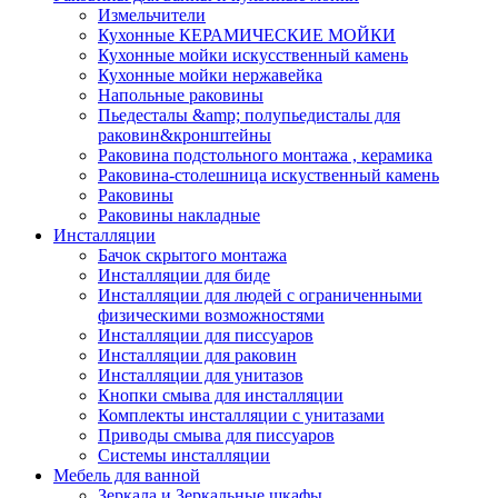
Измельчители
Кухонные КЕРАМИЧЕСКИЕ МОЙКИ
Кухонные мойки искусственный камень
Кухонные мойки нержавейка
Напольные раковины
Пьедесталы &amp; полупьедисталы для
раковин&кронштейны
Раковина подстольного монтажа , керамика
Раковина-столешница искуственный камень
Раковины
Раковины накладные
Инсталляции
Бачок скрытого монтажа
Инсталляции для биде
Инсталляции для людей с ограниченными
физическими возможностями
Инсталляции для писсуаров
Инсталляции для раковин
Инсталляции для унитазов
Кнопки смыва для инсталляции
Комплекты инсталляции с унитазами
Приводы смыва для писсуаров
Системы инсталляции
Мебель для ванной
Зеркала и Зеркальные шкафы