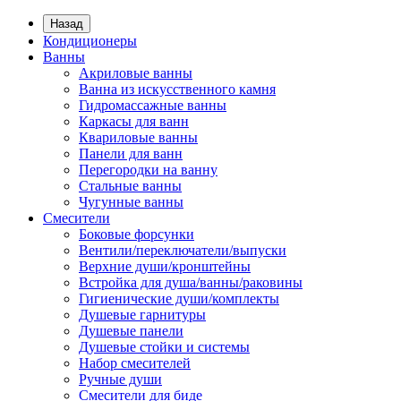
Назад
Кондиционеры
Ванны
Акриловые ванны
Ванна из искусственного камня
Гидромассажные ванны
Каркасы для ванн
Квариловые ванны
Панели для ванн
Перегородки на ванну
Стальные ванны
Чугунные ванны
Смесители
Боковые форсунки
Вентили/переключатели/выпуски
Верхние души/кронштейны
Встройка для душа/ванны/раковины
Гигиенические души/комплекты
Душевые гарнитуры
Душевые панели
Душевые стойки и системы
Набор смесителей
Ручные души
Смесители для биде