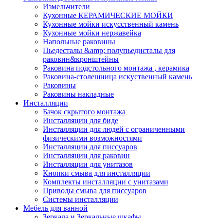
Измельчители
Кухонные КЕРАМИЧЕСКИЕ МОЙКИ
Кухонные мойки искусственный камень
Кухонные мойки нержавейка
Напольные раковины
Пьедесталы &amp; полупьедисталы для
раковин&кронштейны
Раковина подстольного монтажа , керамика
Раковина-столешница искуственный камень
Раковины
Раковины накладные
Инсталляции
Бачок скрытого монтажа
Инсталляции для биде
Инсталляции для людей с ограниченными
физическими возможностями
Инсталляции для писсуаров
Инсталляции для раковин
Инсталляции для унитазов
Кнопки смыва для инсталляции
Комплекты инсталляции с унитазами
Приводы смыва для писсуаров
Системы инсталляции
Мебель для ванной
Зеркала и Зеркальные шкафы