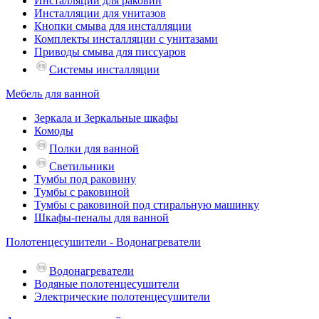
Инсталляции для раковин
Инсталляции для унитазов
Кнопки смыва для инсталляции
Комплекты инсталляции с унитазами
Приводы смыва для писсуаров
Системы инсталляции
Мебель для ванной
Зеркала и Зеркальные шкафы
Комоды
Полки для ванной
Светильники
Тумбы под раковину
Тумбы с раковиной
Тумбы с раковиной под стиральную машинку
Шкафы-пеналы для ванной
Полотенцесушители - Водонагреватели
Водонагреватели
Водяные полотенцесушители
Электрические полотенцесушители