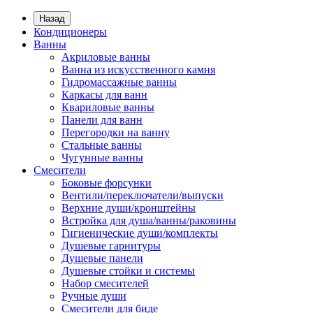
Назад
Кондиционеры
Ванны
Акриловые ванны
Ванна из искусственного камня
Гидромассажные ванны
Каркасы для ванн
Квариловые ванны
Панели для ванн
Перегородки на ванну
Стальные ванны
Чугунные ванны
Смесители
Боковые форсунки
Вентили/переключатели/выпуски
Верхние души/кронштейны
Встройка для душа/ванны/раковины
Гигиенические души/комплекты
Душевые гарнитуры
Душевые панели
Душевые стойки и системы
Набор смесителей
Ручные души
Смесители для биде