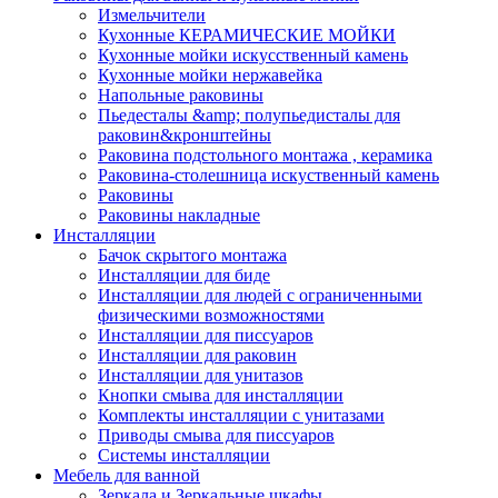
Измельчители
Кухонные КЕРАМИЧЕСКИЕ МОЙКИ
Кухонные мойки искусственный камень
Кухонные мойки нержавейка
Напольные раковины
Пьедесталы &amp; полупьедисталы для
раковин&кронштейны
Раковина подстольного монтажа , керамика
Раковина-столешница искуственный камень
Раковины
Раковины накладные
Инсталляции
Бачок скрытого монтажа
Инсталляции для биде
Инсталляции для людей с ограниченными
физическими возможностями
Инсталляции для писсуаров
Инсталляции для раковин
Инсталляции для унитазов
Кнопки смыва для инсталляции
Комплекты инсталляции с унитазами
Приводы смыва для писсуаров
Системы инсталляции
Мебель для ванной
Зеркала и Зеркальные шкафы