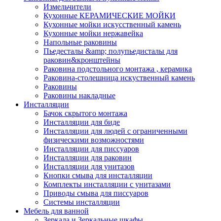
Измельчители
Кухонные КЕРАМИЧЕСКИЕ МОЙКИ
Кухонные мойки искусственный камень
Кухонные мойки нержавейка
Напольные раковины
Пьедесталы &amp; полупьедисталы для
раковин&кронштейны
Раковина подстольного монтажа , керамика
Раковина-столешница искуственный камень
Раковины
Раковины накладные
Инсталляции
Бачок скрытого монтажа
Инсталляции для биде
Инсталляции для людей с ограниченными
физическими возможностями
Инсталляции для писсуаров
Инсталляции для раковин
Инсталляции для унитазов
Кнопки смыва для инсталляции
Комплекты инсталляции с унитазами
Приводы смыва для писсуаров
Системы инсталляции
Мебель для ванной
Зеркала и Зеркальные шкафы