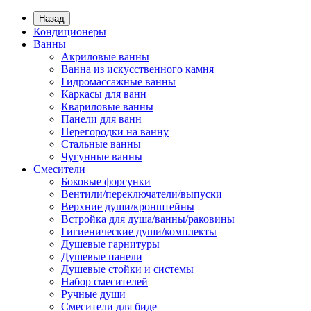
Назад
Кондиционеры
Ванны
Акриловые ванны
Ванна из искусственного камня
Гидромассажные ванны
Каркасы для ванн
Квариловые ванны
Панели для ванн
Перегородки на ванну
Стальные ванны
Чугунные ванны
Смесители
Боковые форсунки
Вентили/переключатели/выпуски
Верхние души/кронштейны
Встройка для душа/ванны/раковины
Гигиенические души/комплекты
Душевые гарнитуры
Душевые панели
Душевые стойки и системы
Набор смесителей
Ручные души
Смесители для биде