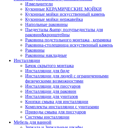
Измельчители
Кухонные КЕРАМИЧЕСКИЕ МОЙКИ
Кухонные мойки искусственный камень
Кухонные мойки нержавейка
Напольные раковины
Пьедесталы &amp; полупьедисталы для
раковин&кронштейны
Раковина подстольного монтажа , керамика
Раковина-столешница искуственный камень
Раковины
Раковины накладные
Инсталляции
Бачок скрытого монтажа
Инсталляции для биде
Инсталляции для людей с ограниченными
физическими возможностями
Инсталляции для писсуаров
Инсталляции для раковин
Инсталляции для унитазов
Кнопки смыва для инсталляции
Комплекты инсталляции с унитазами
Приводы смыва для писсуаров
Системы инсталляции
Мебель для ванной
Зеркала и Зеркальные шкафы