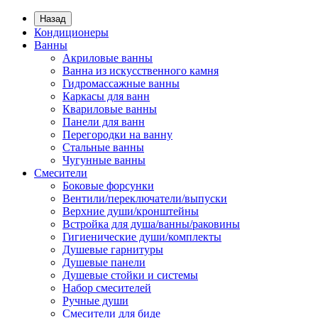
Назад
Кондиционеры
Ванны
Акриловые ванны
Ванна из искусственного камня
Гидромассажные ванны
Каркасы для ванн
Квариловые ванны
Панели для ванн
Перегородки на ванну
Стальные ванны
Чугунные ванны
Смесители
Боковые форсунки
Вентили/переключатели/выпуски
Верхние души/кронштейны
Встройка для душа/ванны/раковины
Гигиенические души/комплекты
Душевые гарнитуры
Душевые панели
Душевые стойки и системы
Набор смесителей
Ручные души
Смесители для биде