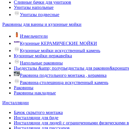
Сливные бачки для унитазов
Унитазы напольные
Унитазы подвесные
Раковины для ванны и кухонные мойки
Измельчители
Кухонные КЕРАМИЧЕСКИЕ МОЙКИ
Кухонные мойки искусственный камень
Кухонные мойки нержавейка
Напольные раковины
Пьедесталы &amp; полупьедисталы для раковин&кроншт
Раковина подстольного монтажа , керамика
Раковина-столешница искуственный камень
Раковины
Раковины накладные
Инсталляции
Бачок скрытого монтажа
Инсталляции для биде
Инсталляции для людей с ограниченными физическими 
Инсталляции для писсуаров