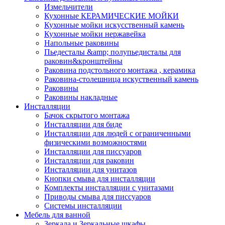
Измельчители
Кухонные КЕРАМИЧЕСКИЕ МОЙКИ
Кухонные мойки искусственный камень
Кухонные мойки нержавейка
Напольные раковины
Пьедесталы &amp; полупьедисталы для
раковин&кронштейны
Раковина подстольного монтажа , керамика
Раковина-столешница искуственный камень
Раковины
Раковины накладные
Инсталляции
Бачок скрытого монтажа
Инсталляции для биде
Инсталляции для людей с ограниченными
физическими возможностями
Инсталляции для писсуаров
Инсталляции для раковин
Инсталляции для унитазов
Кнопки смыва для инсталляции
Комплекты инсталляции с унитазами
Приводы смыва для писсуаров
Системы инсталляции
Мебель для ванной
Зеркала и Зеркальные шкафы