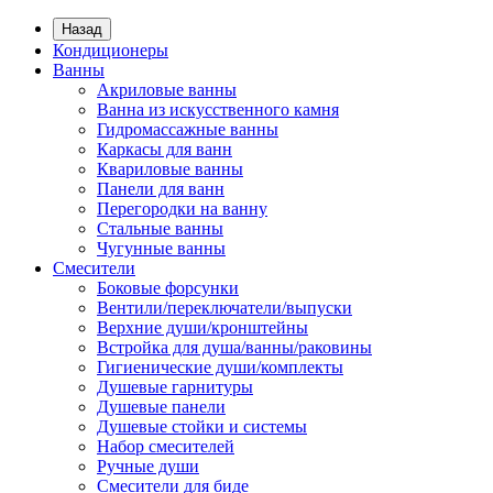
Назад
Кондиционеры
Ванны
Акриловые ванны
Ванна из искусственного камня
Гидромассажные ванны
Каркасы для ванн
Квариловые ванны
Панели для ванн
Перегородки на ванну
Стальные ванны
Чугунные ванны
Смесители
Боковые форсунки
Вентили/переключатели/выпуски
Верхние души/кронштейны
Встройка для душа/ванны/раковины
Гигиенические души/комплекты
Душевые гарнитуры
Душевые панели
Душевые стойки и системы
Набор смесителей
Ручные души
Смесители для биде