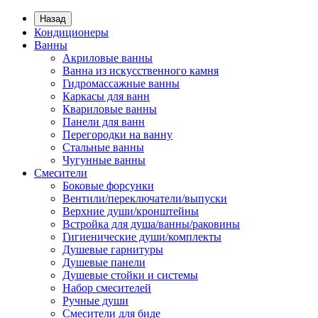
Назад
Кондиционеры
Ванны
Акриловые ванны
Ванна из искусственного камня
Гидромассажные ванны
Каркасы для ванн
Квариловые ванны
Панели для ванн
Перегородки на ванну
Стальные ванны
Чугунные ванны
Смесители
Боковые форсунки
Вентили/переключатели/выпуски
Верхние души/кронштейны
Встройка для душа/ванны/раковины
Гигиенические души/комплекты
Душевые гарнитуры
Душевые панели
Душевые стойки и системы
Набор смесителей
Ручные души
Смесители для биде