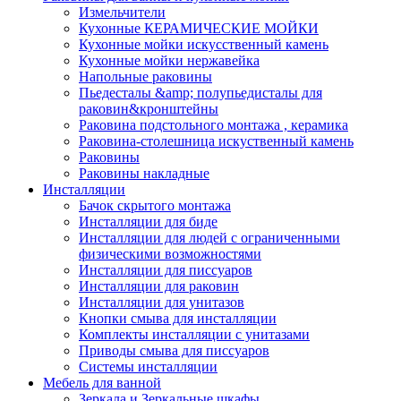
Измельчители
Кухонные КЕРАМИЧЕСКИЕ МОЙКИ
Кухонные мойки искусственный камень
Кухонные мойки нержавейка
Напольные раковины
Пьедесталы &amp; полупьедисталы для
раковин&кронштейны
Раковина подстольного монтажа , керамика
Раковина-столешница искуственный камень
Раковины
Раковины накладные
Инсталляции
Бачок скрытого монтажа
Инсталляции для биде
Инсталляции для людей с ограниченными
физическими возможностями
Инсталляции для писсуаров
Инсталляции для раковин
Инсталляции для унитазов
Кнопки смыва для инсталляции
Комплекты инсталляции с унитазами
Приводы смыва для писсуаров
Системы инсталляции
Мебель для ванной
Зеркала и Зеркальные шкафы