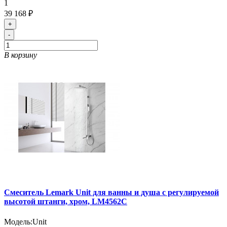
1
39 168 ₽
+
-
В корзину
Смеситель Lemark Unit для ванны и душа с регулируемой
высотой штанги, хром, LM4562C
Модель:
Unit