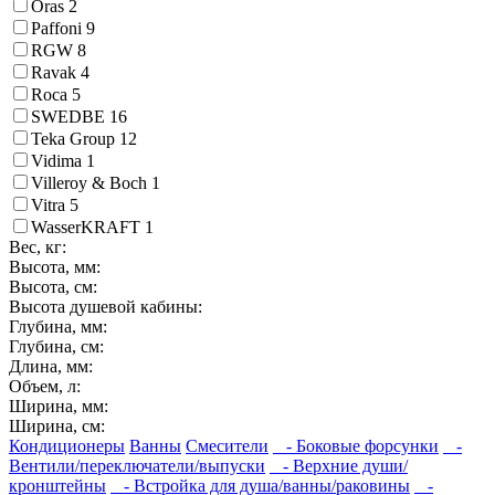
Oras
2
Paffoni
9
RGW
8
Ravak
4
Roca
5
SWEDBE
16
Teka Group
12
Vidima
1
Villeroy & Boch
1
Vitra
5
WasserKRAFT
1
Вес, кг:
Высота, мм:
Высота, см:
Высота душевой кабины:
Глубина, мм:
Глубина, см:
Длина, мм:
Объем, л:
Ширина, мм:
Ширина, см:
Кондиционеры
Ванны
Смесители
- Боковые форсунки
-
Вентили/переключатели/выпуски
- Верхние души/
кронштейны
- Встройка для душа/ванны/раковины
-