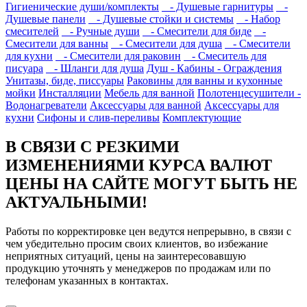
Гигиенические души/комплекты
- Душевые гарнитуры
-
Душевые панели
- Душевые стойки и системы
- Набор
смесителей
- Ручные души
- Смесители для биде
-
Смесители для ванны
- Смесители для душа
- Смесители
для кухни
- Смесители для раковин
- Смеситель для
писуара
- Шланги для душа
Душ - Кабины - Ограждения
Унитазы, биде, писсуары
Раковины для ванны и кухонные
мойки
Инсталляции
Мебель для ванной
Полотенцесушители -
Водонагреватели
Аксессуары для ванной
Аксессуары для
кухни
Сифоны и слив-переливы
Комплектующие
В СВЯЗИ С РЕЗКИМИ
ИЗМЕНЕНИЯМИ КУРСА ВАЛЮТ
ЦЕНЫ НА САЙТЕ МОГУТ БЫТЬ НЕ
АКТУАЛЬНЫМИ!
Работы по корректировке цен ведутся непрерывно, в связи с
чем убедительно просим своих клиентов, во избежание
неприятных ситуаций, цены на заинтересовавшую
продукцию уточнять у менеджеров по продажам или по
телефонам указанных в контактах.