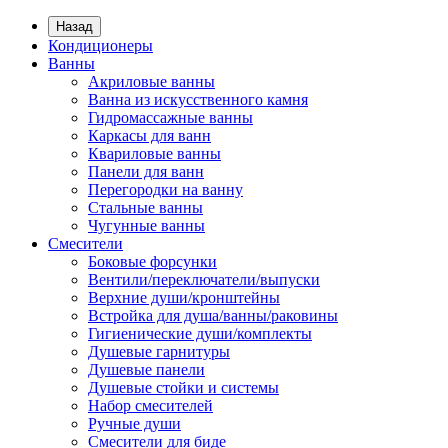
Назад
Кондиционеры
Ванны
Акриловые ванны
Ванна из искусственного камня
Гидромассажные ванны
Каркасы для ванн
Квариловые ванны
Панели для ванн
Перегородки на ванну
Стальные ванны
Чугунные ванны
Смесители
Боковые форсунки
Вентили/переключатели/выпуски
Верхние души/кронштейны
Встройка для душа/ванны/раковины
Гигиенические души/комплекты
Душевые гарнитуры
Душевые панели
Душевые стойки и системы
Набор смесителей
Ручные души
Смесители для биде