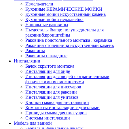
Измельчители
Кухонные КЕРАМИЧЕСКИЕ МОЙКИ
Кухонные мойки искусственный камень
Кухонные мойки нержавейка
Напольные раковины
Пьедесталы &amp; полупьедисталы для
раковин&кронштейны
Раковина подстольного монтажа , керамика
Раковина-столешница искуственный камень
Раковины
Раковины накладные
Инсталляции
Бачок скрытого монтажа
Инсталляции для биде
Инсталляции для людей с ограниченными
физическими возможностями
Инсталляции для писсуаров
Инсталляции для раковин
Инсталляции для унитазов
Кнопки смыва для инсталляции
Комплекты инсталляции с унитазами
Приводы смыва для писсуаров
Системы инсталляции
Мебель для ванной
Зеркала и Зеркальные шкафы