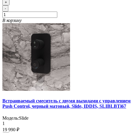
+
-
В корзину
Встраиваемый смеситель с двумя выходами с управлением
Push Control, черный матовый, Slide, IDDIS, SLIBLBTi67
Модель:
Slide
1
19 990 ₽