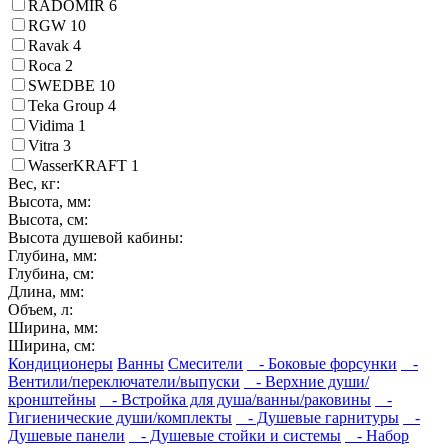
RADOMIR
6
RGW
10
Ravak
4
Roca
2
SWEDBE
10
Teka Group
4
Vidima
1
Vitra
3
WasserKRAFT
1
Вес, кг:
Высота, мм:
Высота, см:
Высота душевой кабины:
Глубина, мм:
Глубина, см:
Длина, мм:
Объем, л:
Ширина, мм:
Ширина, см:
Кондиционеры
Ванны
Смесители
- Боковые форсунки
-
Вентили/переключатели/выпуски
- Верхние души/
кронштейны
- Встройка для душа/ванны/раковины
-
Гигиенические души/комплекты
- Душевые гарнитуры
-
Душевые панели
- Душевые стойки и системы
- Набор