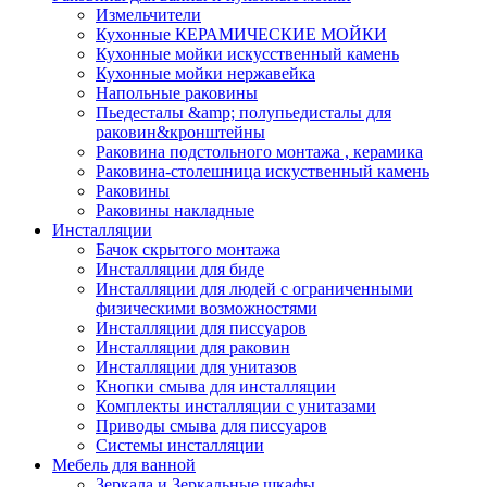
Измельчители
Кухонные КЕРАМИЧЕСКИЕ МОЙКИ
Кухонные мойки искусственный камень
Кухонные мойки нержавейка
Напольные раковины
Пьедесталы &amp; полупьедисталы для
раковин&кронштейны
Раковина подстольного монтажа , керамика
Раковина-столешница искуственный камень
Раковины
Раковины накладные
Инсталляции
Бачок скрытого монтажа
Инсталляции для биде
Инсталляции для людей с ограниченными
физическими возможностями
Инсталляции для писсуаров
Инсталляции для раковин
Инсталляции для унитазов
Кнопки смыва для инсталляции
Комплекты инсталляции с унитазами
Приводы смыва для писсуаров
Системы инсталляции
Мебель для ванной
Зеркала и Зеркальные шкафы