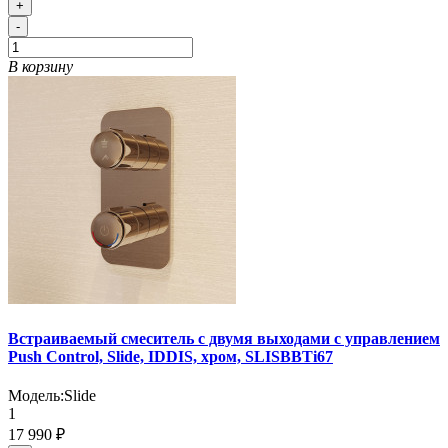
+
-
В корзину
Встраиваемый смеситель с двумя выходами с управлением
Push Control, Slide, IDDIS, хром, SLISBBTi67
Модель:
Slide
1
17 990 ₽