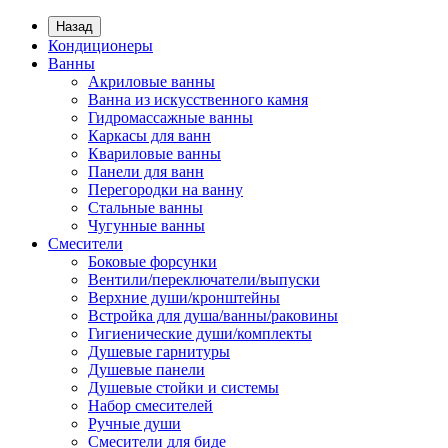
Назад
Кондиционеры
Ванны
Акриловые ванны
Ванна из искусственного камня
Гидромассажные ванны
Каркасы для ванн
Квариловые ванны
Панели для ванн
Перегородки на ванну
Стальные ванны
Чугунные ванны
Смесители
Боковые форсунки
Вентили/переключатели/выпуски
Верхние души/кронштейны
Встройка для душа/ванны/раковины
Гигиенические души/комплекты
Душевые гарнитуры
Душевые панели
Душевые стойки и системы
Набор смесителей
Ручные души
Смесители для биде