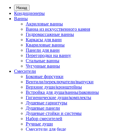
Назад
Кондиционеры
Ванны
Акриловые ванны
Ванна из искусственного камня
Гидромассажные ванны
Каркасы для ванн
Квариловые ванны
Панели для ванн
Перегородки на ванну
Стальные ванны
Чугунные ванны
Смесители
Боковые форсунки
Вентили/переключатели/выпуски
Верхние души/кронштейны
Встройка для душа/ванны/раковины
Гигиенические души/комплекты
Душевые гарнитуры
Душевые панели
Душевые стойки и системы
Набор смесителей
Ручные души
Смесители для биде