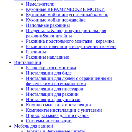
Измельчители
Кухонные КЕРАМИЧЕСКИЕ МОЙКИ
Кухонные мойки искусственный камень
Кухонные мойки нержавейка
Напольные раковины
Пьедесталы &amp; полупьедисталы для
раковин&кронштейны
Раковина подстольного монтажа , керамика
Раковина-столешница искуственный камень
Раковины
Раковины накладные
Инсталляции
Бачок скрытого монтажа
Инсталляции для биде
Инсталляции для людей с ограниченными
физическими возможностями
Инсталляции для писсуаров
Инсталляции для раковин
Инсталляции для унитазов
Кнопки смыва для инсталляции
Комплекты инсталляции с унитазами
Приводы смыва для писсуаров
Системы инсталляции
Мебель для ванной
Зеркала и Зеркальные шкафы