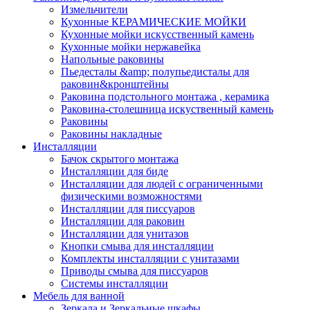
Измельчители
Кухонные КЕРАМИЧЕСКИЕ МОЙКИ
Кухонные мойки искусственный камень
Кухонные мойки нержавейка
Напольные раковины
Пьедесталы &amp; полупьедисталы для
раковин&кронштейны
Раковина подстольного монтажа , керамика
Раковина-столешница искуственный камень
Раковины
Раковины накладные
Инсталляции
Бачок скрытого монтажа
Инсталляции для биде
Инсталляции для людей с ограниченными
физическими возможностями
Инсталляции для писсуаров
Инсталляции для раковин
Инсталляции для унитазов
Кнопки смыва для инсталляции
Комплекты инсталляции с унитазами
Приводы смыва для писсуаров
Системы инсталляции
Мебель для ванной
Зеркала и Зеркальные шкафы