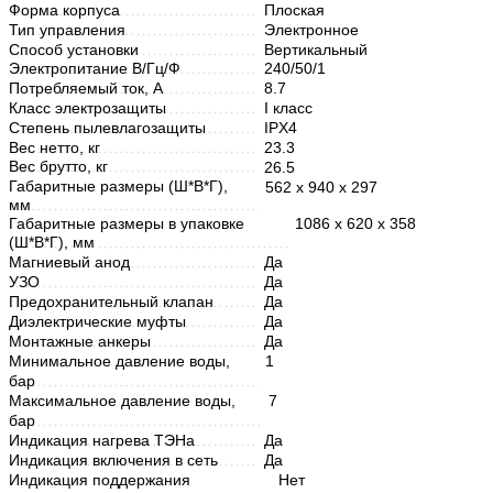
Форма корпуса
Плоская
Тип управления
Электронное
Способ установки
Вертикальный
Электропитание В/Гц/Ф
240/50/1
Потребляемый ток, А
8.7
Класс электрозащиты
I класс
Степень пылевлагозащиты
IPX4
Вес нетто, кг
23.3
Вес брутто, кг
26.5
Габаритные размеры (Ш*В*Г),
562 х 940 х 297
мм
Габаритные размеры в упаковке
1086 х 620 х 358
(Ш*В*Г), мм
Магниевый анод
Да
УЗО
Да
Предохранительный клапан
Да
Диэлектрические муфты
Да
Монтажные анкеры
Да
Минимальное давление воды,
1
бар
Максимальное давление воды,
7
бар
Индикация нагрева ТЭНа
Да
Индикация включения в сеть
Да
Индикация поддержания
Нет