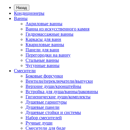
Назад
Кондиционеры
Ванны
Акриловые ванны
Ванна из искусственного камня
Гидромассажные ванны
Каркасы для ванн
Квариловые ванны
Панели для ванн
Перегородки на ванну
Стальные ванны
Чугунные ванны
Смесители
Боковые форсунки
Вентили/переключатели/выпуски
Верхние души/кронштейны
Встройка для душа/ванны/раковины
Гигиенические души/комплекты
Душевые гарнитуры
Душевые панели
Душевые стойки и системы
Набор смесителей
Ручные души
Смесители для биде