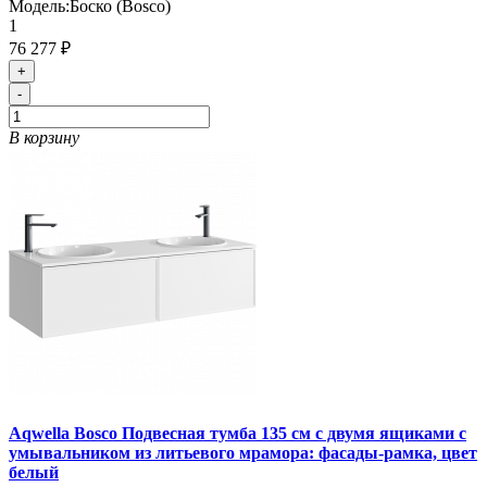
Модель:
Боско (Bosco)
1
76 277 ₽
+
-
В корзину
Aqwella Bosco Подвесная тумба 135 см с двумя ящиками с
умывальником из литьевого мрамора: фасады-рамка, цвет
белый