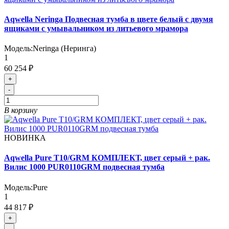
Aqwella Neringa Подвесная тумба в цвете белый с двумя
ящиками с умывальником из литьевого мрамора
Модель:
Neringa (Неринга)
1
60 254 ₽
+
-
В корзину
НОВИНКА
Aqwella Pure T10/GRM КОМПЛЕКТ, цвет серый + рак.
Вилис 1000 PUR0110GRM подвесная тумба
Модель:
Pure
1
44 817 ₽
+
-