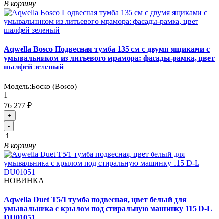
В корзину
Aqwella Bosco Подвесная тумба 135 см с двумя ящиками с
умывальником из литьевого мрамора: фасады-рамка, цвет
шалфей зеленый
Модель:
Боско (Bosco)
1
76 277 ₽
+
-
В корзину
НОВИНКА
Aqwella Duet T5/1 тумба подвесная, цвет белый для
умывальника с крылом под стиральную машинку 115 D-L
DU01051