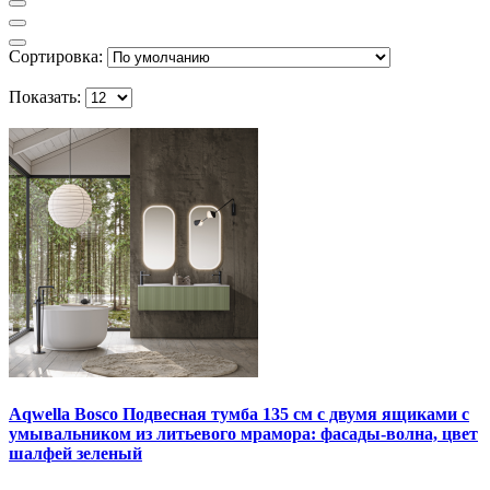
Сортировка:
Показать:
Aqwella Bosco Подвесная тумба 135 см с двумя ящиками с
умывальником из литьевого мрамора: фасады-волна, цвет
шалфей зеленый