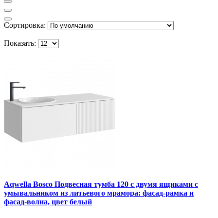
Сортировка:
Показать:
Aqwella Bosco Подвесная тумба 120 с двумя ящиками с
умывальником из литьевого мрамора: фасад-рамка и
фасад-волна, цвет белый