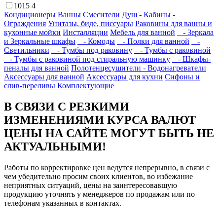
1015
4
Кондиционеры
Ванны
Смесители
Душ - Кабины -
Ограждения
Унитазы, биде, писсуары
Раковины для ванны и
кухонные мойки
Инсталляции
Мебель для ванной
- Зеркала
и Зеркальные шкафы
- Комоды
- Полки для ванной
-
Светильники
- Тумбы под раковину
- Тумбы с раковиной
- Тумбы с раковиной под стиральную машинку
- Шкафы-
пеналы для ванной
Полотенцесушители - Водонагреватели
Аксессуары для ванной
Аксессуары для кухни
Сифоны и
слив-переливы
Комплектующие
В СВЯЗИ С РЕЗКИМИ
ИЗМЕНЕНИЯМИ КУРСА ВАЛЮТ
ЦЕНЫ НА САЙТЕ МОГУТ БЫТЬ НЕ
АКТУАЛЬНЫМИ!
Работы по корректировке цен ведутся непрерывно, в связи с
чем убедительно просим своих клиентов, во избежание
неприятных ситуаций, цены на заинтересовавшую
продукцию уточнять у менеджеров по продажам или по
телефонам указанных в контактах.