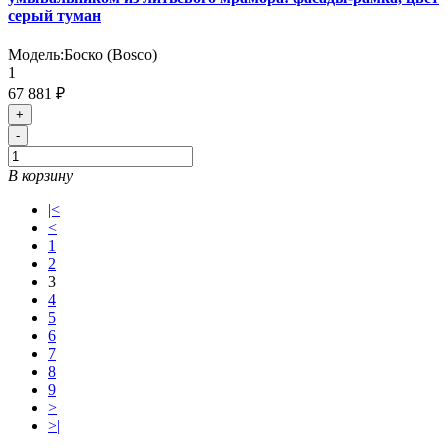
серый туман
Модель:
Боско (Bosco)
1
67 881 ₽
+
-
В корзину
|<
<
1
2
3
4
5
6
7
8
9
>
>|