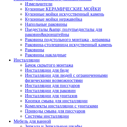
Измельчители
Кухонные КЕРАМИЧЕСКИЕ МОЙКИ
Кухонные мойки искусственный камень
Кухонные мойки нержавейка
Напольные раковины
Пьедесталы &amp; полупьедисталы для
раковин&кронштейны
Раковина подстольного монтажа , керамика
Раковина-столешница искуственный камень
Раковины
Раковины накладные
Инсталляции
Бачок скрытого монтажа
Инсталляции для биде
Инсталляции для людей с ограниченными
физическими возможностями
Инсталляции для писсуаров
Инсталляции для раковин
Инсталляции для унитазов
Кнопки смыва для инсталляции
Комплекты инсталляции с унитазами
Приводы смыва для писсуаров
Системы инсталляции
Мебель для ванной
Зеркала и Зеркальные шкафы