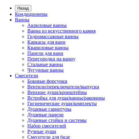
Назад
Кондиционеры
Ванны
Акриловые ванны
Ванна из искусственного камня
Гидромассажные ванны
Каркасы для ванн
Квариловые ванны
Панели для ванн
Перегородки на ванну
Стальные ванны
Чугунные ванны
Смесители
Боковые форсунки
Вентили/переключатели/выпуски
Верхние души/кронштейны
Встройка для душа/ванны/раковины
Гигиенические души/комплекты
Душевые гарнитуры
Душевые панели
Душевые стойки и системы
Набор смесителей
Ручные души
Смесители для биде