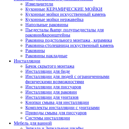
Измельчители
Кухонные КЕРАМИЧЕСКИЕ МОЙКИ
Кухонные мойки искусственный камень
Кухонные мойки нержавейка
Напольные раковины
Пьедесталы &amp; полупьедисталы для
раковин&кронштейны
Раковина подстольного монтажа , керамика
Раковина-столешница искуственный камень
Раковины
Раковины накладные
Инсталляции
Бачок скрытого монтажа
Инсталляции для биде
Инсталляции для людей с ограниченными
физическими возможностями
Инсталляции для писсуаров
Инсталляции для раковин
Инсталляции для унитазов
Кнопки смыва для инсталляции
Комплекты инсталляции с унитазами
Приводы смыва для писсуаров
Системы инсталляции
Мебель для ванной
Зеркала и Зеркальные шкафы