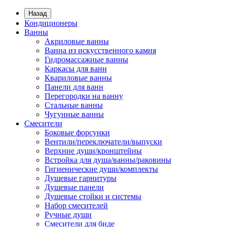
Назад
Кондиционеры
Ванны
Акриловые ванны
Ванна из искусственного камня
Гидромассажные ванны
Каркасы для ванн
Квариловые ванны
Панели для ванн
Перегородки на ванну
Стальные ванны
Чугунные ванны
Смесители
Боковые форсунки
Вентили/переключатели/выпуски
Верхние души/кронштейны
Встройка для душа/ванны/раковины
Гигиенические души/комплекты
Душевые гарнитуры
Душевые панели
Душевые стойки и системы
Набор смесителей
Ручные души
Смесители для биде