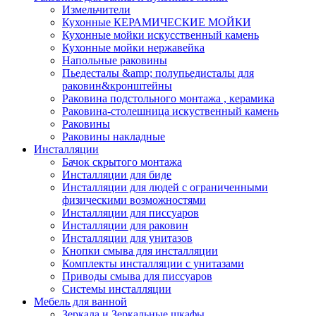
Измельчители
Кухонные КЕРАМИЧЕСКИЕ МОЙКИ
Кухонные мойки искусственный камень
Кухонные мойки нержавейка
Напольные раковины
Пьедесталы &amp; полупьедисталы для
раковин&кронштейны
Раковина подстольного монтажа , керамика
Раковина-столешница искуственный камень
Раковины
Раковины накладные
Инсталляции
Бачок скрытого монтажа
Инсталляции для биде
Инсталляции для людей с ограниченными
физическими возможностями
Инсталляции для писсуаров
Инсталляции для раковин
Инсталляции для унитазов
Кнопки смыва для инсталляции
Комплекты инсталляции с унитазами
Приводы смыва для писсуаров
Системы инсталляции
Мебель для ванной
Зеркала и Зеркальные шкафы