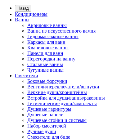
Назад
Кондиционеры
Ванны
Акриловые ванны
Ванна из искусственного камня
Гидромассажные ванны
Каркасы для ванн
Квариловые ванны
Панели для ванн
Перегородки на ванну
Стальные ванны
Чугунные ванны
Смесители
Боковые форсунки
Вентили/переключатели/выпуски
Верхние души/кронштейны
Встройка для душа/ванны/раковины
Гигиенические души/комплекты
Душевые гарнитуры
Душевые панели
Душевые стойки и системы
Набор смесителей
Ручные души
Смесители для биде