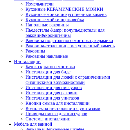
Измельчители
Кухонные КЕРАМИЧЕСКИЕ МОЙКИ
Кухонные мойки искусственный камень
Кухонные мойки нержавейка
Напольные раковины
Пьедесталы &amp; полупьедисталы для
раковин&кронштейны
Раковина подстольного монтажа , керамика
Раковина-столешница искуственный камень
Раковины
Раковины накладные
Инсталляции
Бачок скрытого монтажа
Инсталляции для биде
Инсталляции для людей с ограниченными
физическими возможностями
Инсталляции для писсуаров
Инсталляции для раковин
Инсталляции для унитазов
Кнопки смыва для инсталляции
Комплекты инсталляции с унитазами
Приводы смыва для писсуаров
Системы инсталляции
Мебель для ванной
Зеркала и Зеркальные шкафы