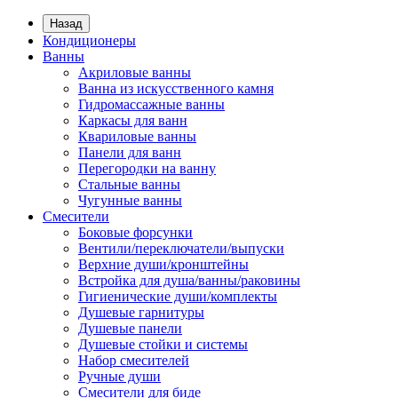
Назад
Кондиционеры
Ванны
Акриловые ванны
Ванна из искусственного камня
Гидромассажные ванны
Каркасы для ванн
Квариловые ванны
Панели для ванн
Перегородки на ванну
Стальные ванны
Чугунные ванны
Смесители
Боковые форсунки
Вентили/переключатели/выпуски
Верхние души/кронштейны
Встройка для душа/ванны/раковины
Гигиенические души/комплекты
Душевые гарнитуры
Душевые панели
Душевые стойки и системы
Набор смесителей
Ручные души
Смесители для биде