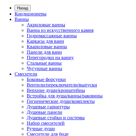
Назад
Кондиционеры
Ванны
Акриловые ванны
Ванна из искусственного камня
Гидромассажные ванны
Каркасы для ванн
Квариловые ванны
Панели для ванн
Перегородки на ванну
Стальные ванны
Чугунные ванны
Смесители
Боковые форсунки
Вентили/переключатели/выпуски
Верхние души/кронштейны
Встройка для душа/ванны/раковины
Гигиенические души/комплекты
Душевые гарнитуры
Душевые панели
Душевые стойки и системы
Набор смесителей
Ручные души
Смесители для биде