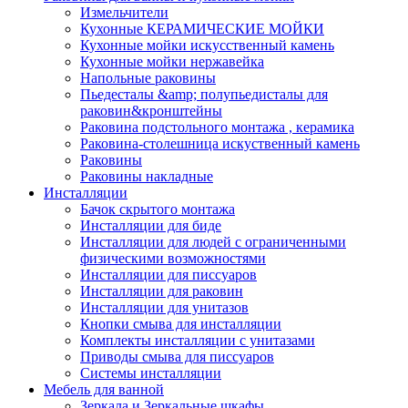
Измельчители
Кухонные КЕРАМИЧЕСКИЕ МОЙКИ
Кухонные мойки искусственный камень
Кухонные мойки нержавейка
Напольные раковины
Пьедесталы &amp; полупьедисталы для
раковин&кронштейны
Раковина подстольного монтажа , керамика
Раковина-столешница искуственный камень
Раковины
Раковины накладные
Инсталляции
Бачок скрытого монтажа
Инсталляции для биде
Инсталляции для людей с ограниченными
физическими возможностями
Инсталляции для писсуаров
Инсталляции для раковин
Инсталляции для унитазов
Кнопки смыва для инсталляции
Комплекты инсталляции с унитазами
Приводы смыва для писсуаров
Системы инсталляции
Мебель для ванной
Зеркала и Зеркальные шкафы