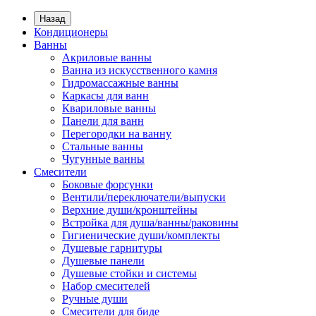
Назад
Кондиционеры
Ванны
Акриловые ванны
Ванна из искусственного камня
Гидромассажные ванны
Каркасы для ванн
Квариловые ванны
Панели для ванн
Перегородки на ванну
Стальные ванны
Чугунные ванны
Смесители
Боковые форсунки
Вентили/переключатели/выпуски
Верхние души/кронштейны
Встройка для душа/ванны/раковины
Гигиенические души/комплекты
Душевые гарнитуры
Душевые панели
Душевые стойки и системы
Набор смесителей
Ручные души
Смесители для биде