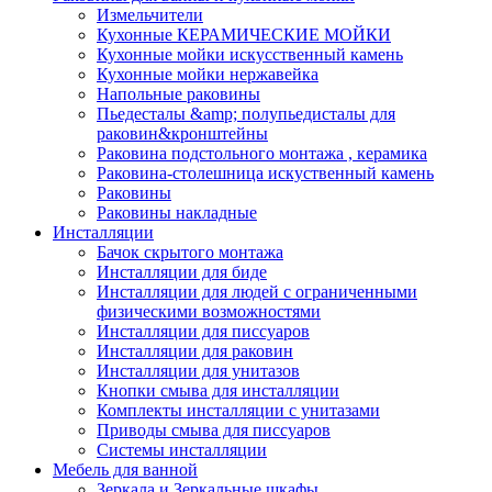
Измельчители
Кухонные КЕРАМИЧЕСКИЕ МОЙКИ
Кухонные мойки искусственный камень
Кухонные мойки нержавейка
Напольные раковины
Пьедесталы &amp; полупьедисталы для
раковин&кронштейны
Раковина подстольного монтажа , керамика
Раковина-столешница искуственный камень
Раковины
Раковины накладные
Инсталляции
Бачок скрытого монтажа
Инсталляции для биде
Инсталляции для людей с ограниченными
физическими возможностями
Инсталляции для писсуаров
Инсталляции для раковин
Инсталляции для унитазов
Кнопки смыва для инсталляции
Комплекты инсталляции с унитазами
Приводы смыва для писсуаров
Системы инсталляции
Мебель для ванной
Зеркала и Зеркальные шкафы