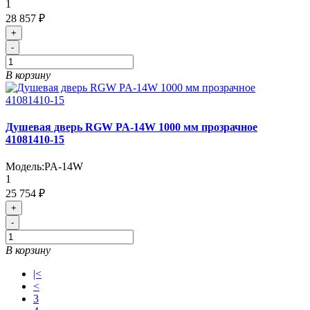
1
28 857 ₽
+
-
В корзину
Душевая дверь RGW PA-14W 1000 мм прозрачное
41081410-15
Модель:
PA-14W
1
25 754 ₽
+
-
В корзину
|<
<
3