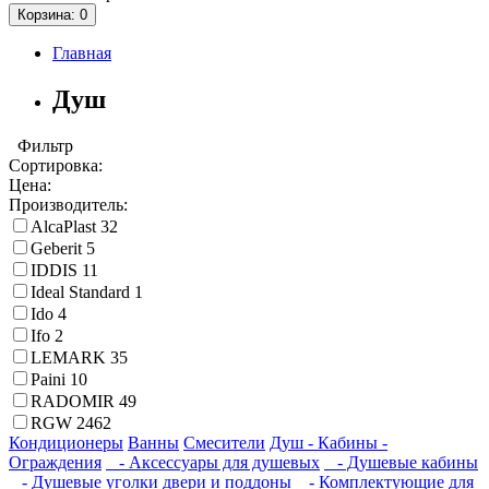
Корзина
: 0
Главная
Душ
Фильтр
Сортировка:
Цена:
Производитель:
AlcaPlast
32
Geberit
5
IDDIS
11
Ideal Standard
1
Ido
4
Ifo
2
LEMARK
35
Paini
10
RADOMIR
49
RGW
2462
Кондиционеры
Ванны
Смесители
Душ - Кабины -
Ограждения
- Аксессуары для душевых
- Душевые кабины
- Душевые уголки двери и поддоны
- Комплектующие для