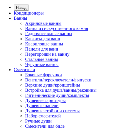
Назад
Кондиционеры
Ванны
Акриловые ванны
Ванна из искусственного камня
Гидромассажные ванны
Каркасы для ванн
Квариловые ванны
Панели для ванн
Перегородки на ванну
Стальные ванны
Чугунные ванны
Смесители
Боковые форсунки
Вентили/переключатели/выпуски
Верхние души/кронштейны
Встройка для душа/ванны/раковины
Гигиенические души/комплекты
Душевые гарнитуры
Душевые панели
Душевые стойки и системы
Набор смесителей
Ручные души
Смесители для биде