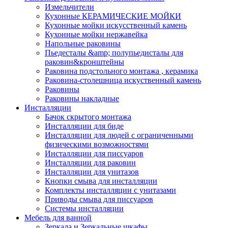
Измельчители
Кухонные КЕРАМИЧЕСКИЕ МОЙКИ
Кухонные мойки искусственный камень
Кухонные мойки нержавейка
Напольные раковины
Пьедесталы &amp; полупьедисталы для
раковин&кронштейны
Раковина подстольного монтажа , керамика
Раковина-столешница искуственный камень
Раковины
Раковины накладные
Инсталляции
Бачок скрытого монтажа
Инсталляции для биде
Инсталляции для людей с ограниченными
физическими возможностями
Инсталляции для писсуаров
Инсталляции для раковин
Инсталляции для унитазов
Кнопки смыва для инсталляции
Комплекты инсталляции с унитазами
Приводы смыва для писсуаров
Системы инсталляции
Мебель для ванной
Зеркала и Зеркальные шкафы