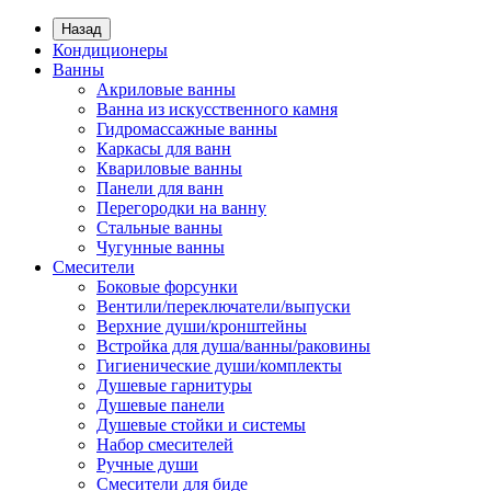
Назад
Кондиционеры
Ванны
Акриловые ванны
Ванна из искусственного камня
Гидромассажные ванны
Каркасы для ванн
Квариловые ванны
Панели для ванн
Перегородки на ванну
Стальные ванны
Чугунные ванны
Смесители
Боковые форсунки
Вентили/переключатели/выпуски
Верхние души/кронштейны
Встройка для душа/ванны/раковины
Гигиенические души/комплекты
Душевые гарнитуры
Душевые панели
Душевые стойки и системы
Набор смесителей
Ручные души
Смесители для биде