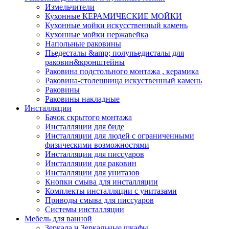
Измельчители
Кухонные КЕРАМИЧЕСКИЕ МОЙКИ
Кухонные мойки искусственный камень
Кухонные мойки нержавейка
Напольные раковины
Пьедесталы &amp; полупьедисталы для
раковин&кронштейны
Раковина подстольного монтажа , керамика
Раковина-столешница искуственный камень
Раковины
Раковины накладные
Инсталляции
Бачок скрытого монтажа
Инсталляции для биде
Инсталляции для людей с ограниченными
физическими возможностями
Инсталляции для писсуаров
Инсталляции для раковин
Инсталляции для унитазов
Кнопки смыва для инсталляции
Комплекты инсталляции с унитазами
Приводы смыва для писсуаров
Системы инсталляции
Мебель для ванной
Зеркала и Зеркальные шкафы