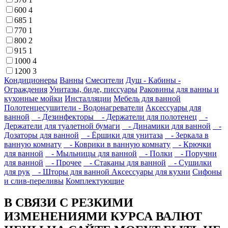
600
4
685
1
770
1
800
2
915
1
1000
4
1200
3
Кондиционеры
Ванны
Смесители
Душ - Кабины -
Ограждения
Унитазы, биде, писсуары
Раковины для ванны и
кухонные мойки
Инсталляции
Мебель для ванной
Полотенцесушители - Водонагреватели
Аксессуары для
ванной
- Дезинфекторы
- Держатели для полотенец
-
Держатели для туалетной бумаги
- Динамики для ванной
-
Дозаторы для ванной
- Ёршики для унитаза
- Зеркала в
ванную комнату
- Коврики в ванную комнату
- Крючки
для ванной
- Мыльницы для ванной
- Полки
- Поручни
для ванной
- Прочее
- Стаканы для ванной
- Сушилки
для рук
- Шторы для ванной
Аксессуары для кухни
Сифоны
и слив-переливы
Комплектующие
В СВЯЗИ С РЕЗКИМИ
ИЗМЕНЕНИЯМИ КУРСА ВАЛЮТ