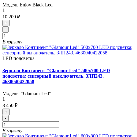
Модель:
Enjoy Black Led
1
10 200 ₽
+
-
В корзину
LED подсветка
Зеркало Континент "Glamour Led" 500x700 LED
подсветка; сенсорный выключатель, ЗЛП243,
4630040422058
Модель:
"Glamour Led"
1
8 450 ₽
+
-
В корзину