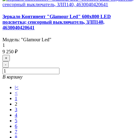
Зеркало Континент "Glamour Led" 600x800 LED
подсветка; сенсорный выключатель, ЗЛП140,
4630040420641
Модель:
"Glamour Led"
1
9 250 ₽
+
-
В корзину
|<
<
1
2
3
4
5
6
7
8