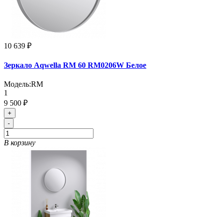
10 639 ₽
Зеркало Aqwella RM 60 RM0206W Белое
Модель:
RM
1
9 500 ₽
+
-
В корзину