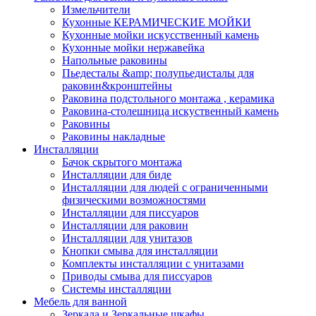
Измельчители
Кухонные КЕРАМИЧЕСКИЕ МОЙКИ
Кухонные мойки искусственный камень
Кухонные мойки нержавейка
Напольные раковины
Пьедесталы &amp; полупьедисталы для
раковин&кронштейны
Раковина подстольного монтажа , керамика
Раковина-столешница искуственный камень
Раковины
Раковины накладные
Инсталляции
Бачок скрытого монтажа
Инсталляции для биде
Инсталляции для людей с ограниченными
физическими возможностями
Инсталляции для писсуаров
Инсталляции для раковин
Инсталляции для унитазов
Кнопки смыва для инсталляции
Комплекты инсталляции с унитазами
Приводы смыва для писсуаров
Системы инсталляции
Мебель для ванной
Зеркала и Зеркальные шкафы