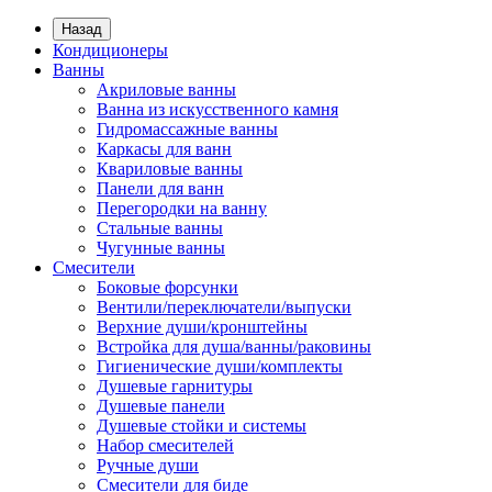
Назад
Кондиционеры
Ванны
Акриловые ванны
Ванна из искусственного камня
Гидромассажные ванны
Каркасы для ванн
Квариловые ванны
Панели для ванн
Перегородки на ванну
Стальные ванны
Чугунные ванны
Смесители
Боковые форсунки
Вентили/переключатели/выпуски
Верхние души/кронштейны
Встройка для душа/ванны/раковины
Гигиенические души/комплекты
Душевые гарнитуры
Душевые панели
Душевые стойки и системы
Набор смесителей
Ручные души
Смесители для биде