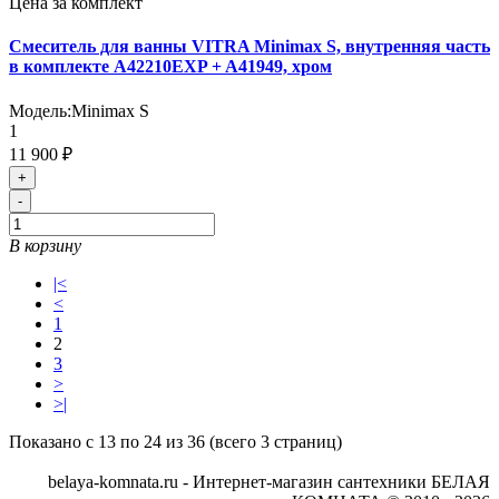
Цена за комплект
Смеситель для ванны VITRA Minimax S, внутренняя часть
в комплекте A42210EXP + A41949, хром
Модель:
Minimax S
1
11 900 ₽
+
-
В корзину
|<
<
1
2
3
>
>|
Показано с 13 по 24 из 36 (всего 3 страниц)
belaya-komnata.ru - Интернет-магазин сантехники БЕЛАЯ