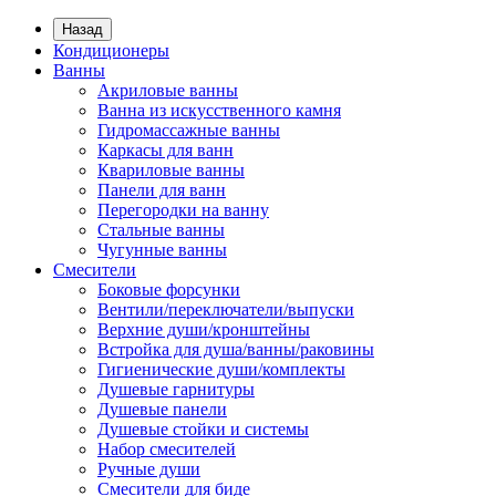
Назад
Кондиционеры
Ванны
Акриловые ванны
Ванна из искусственного камня
Гидромассажные ванны
Каркасы для ванн
Квариловые ванны
Панели для ванн
Перегородки на ванну
Стальные ванны
Чугунные ванны
Смесители
Боковые форсунки
Вентили/переключатели/выпуски
Верхние души/кронштейны
Встройка для душа/ванны/раковины
Гигиенические души/комплекты
Душевые гарнитуры
Душевые панели
Душевые стойки и системы
Набор смесителей
Ручные души
Смесители для биде