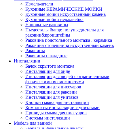
Измельчители
Кухонные КЕРАМИЧЕСКИЕ МОЙКИ
Кухонные мойки искусственный камень
Кухонные мойки нержавейка
Напольные раковины
Пьедесталы &amp; полупьедисталы для
раковин&кронштейны
Раковина подстольного монтажа , керамика
Раковина-столешница искуственный камень
Раковины
Раковины накладные
Инсталляции
Бачок скрытого монтажа
Инсталляции для биде
Инсталляции для людей с ограниченными
физическими возможностями
Инсталляции для писсуаров
Инсталляции для раковин
Инсталляции для унитазов
Кнопки смыва для инсталляции
Комплекты инсталляции с унитазами
Приводы смыва для писсуаров
Системы инсталляции
Мебель для ванной
Зеркала и Зеркальные шкафы