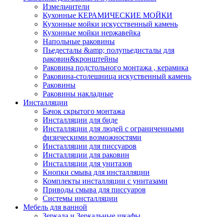
Измельчители
Кухонные КЕРАМИЧЕСКИЕ МОЙКИ
Кухонные мойки искусственный камень
Кухонные мойки нержавейка
Напольные раковины
Пьедесталы &amp; полупьедисталы для
раковин&кронштейны
Раковина подстольного монтажа , керамика
Раковина-столешница искуственный камень
Раковины
Раковины накладные
Инсталляции
Бачок скрытого монтажа
Инсталляции для биде
Инсталляции для людей с ограниченными
физическими возможностями
Инсталляции для писсуаров
Инсталляции для раковин
Инсталляции для унитазов
Кнопки смыва для инсталляции
Комплекты инсталляции с унитазами
Приводы смыва для писсуаров
Системы инсталляции
Мебель для ванной
Зеркала и Зеркальные шкафы