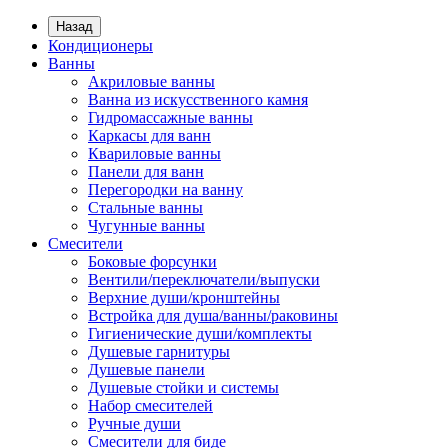
Назад
Кондиционеры
Ванны
Акриловые ванны
Ванна из искусственного камня
Гидромассажные ванны
Каркасы для ванн
Квариловые ванны
Панели для ванн
Перегородки на ванну
Стальные ванны
Чугунные ванны
Смесители
Боковые форсунки
Вентили/переключатели/выпуски
Верхние души/кронштейны
Встройка для душа/ванны/раковины
Гигиенические души/комплекты
Душевые гарнитуры
Душевые панели
Душевые стойки и системы
Набор смесителей
Ручные души
Смесители для биде