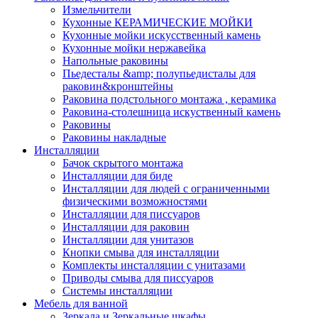
Измельчители
Кухонные КЕРАМИЧЕСКИЕ МОЙКИ
Кухонные мойки искусственный камень
Кухонные мойки нержавейка
Напольные раковины
Пьедесталы &amp; полупьедисталы для
раковин&кронштейны
Раковина подстольного монтажа , керамика
Раковина-столешница искуственный камень
Раковины
Раковины накладные
Инсталляции
Бачок скрытого монтажа
Инсталляции для биде
Инсталляции для людей с ограниченными
физическими возможностями
Инсталляции для писсуаров
Инсталляции для раковин
Инсталляции для унитазов
Кнопки смыва для инсталляции
Комплекты инсталляции с унитазами
Приводы смыва для писсуаров
Системы инсталляции
Мебель для ванной
Зеркала и Зеркальные шкафы