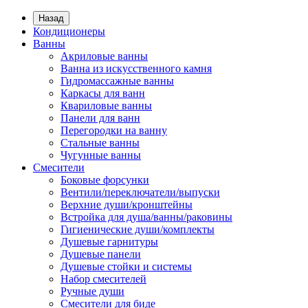
Назад
Кондиционеры
Ванны
Акриловые ванны
Ванна из искусственного камня
Гидромассажные ванны
Каркасы для ванн
Квариловые ванны
Панели для ванн
Перегородки на ванну
Стальные ванны
Чугунные ванны
Смесители
Боковые форсунки
Вентили/переключатели/выпуски
Верхние души/кронштейны
Встройка для душа/ванны/раковины
Гигиенические души/комплекты
Душевые гарнитуры
Душевые панели
Душевые стойки и системы
Набор смесителей
Ручные души
Смесители для биде