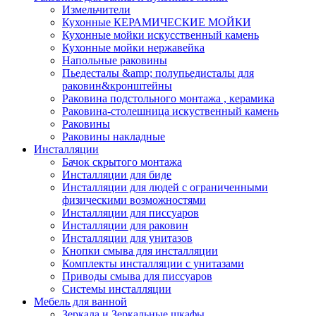
Измельчители
Кухонные КЕРАМИЧЕСКИЕ МОЙКИ
Кухонные мойки искусственный камень
Кухонные мойки нержавейка
Напольные раковины
Пьедесталы &amp; полупьедисталы для
раковин&кронштейны
Раковина подстольного монтажа , керамика
Раковина-столешница искуственный камень
Раковины
Раковины накладные
Инсталляции
Бачок скрытого монтажа
Инсталляции для биде
Инсталляции для людей с ограниченными
физическими возможностями
Инсталляции для писсуаров
Инсталляции для раковин
Инсталляции для унитазов
Кнопки смыва для инсталляции
Комплекты инсталляции с унитазами
Приводы смыва для писсуаров
Системы инсталляции
Мебель для ванной
Зеркала и Зеркальные шкафы