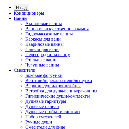
Назад
Кондиционеры
Ванны
Акриловые ванны
Ванна из искусственного камня
Гидромассажные ванны
Каркасы для ванн
Квариловые ванны
Панели для ванн
Перегородки на ванну
Стальные ванны
Чугунные ванны
Смесители
Боковые форсунки
Вентили/переключатели/выпуски
Верхние души/кронштейны
Встройка для душа/ванны/раковины
Гигиенические души/комплекты
Душевые гарнитуры
Душевые панели
Душевые стойки и системы
Набор смесителей
Ручные души
Смесители для биде