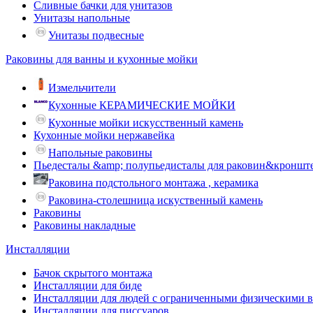
Сливные бачки для унитазов
Унитазы напольные
Унитазы подвесные
Раковины для ванны и кухонные мойки
Измельчители
Кухонные КЕРАМИЧЕСКИЕ МОЙКИ
Кухонные мойки искусственный камень
Кухонные мойки нержавейка
Напольные раковины
Пьедесталы &amp; полупьедисталы для раковин&кроншт
Раковина подстольного монтажа , керамика
Раковина-столешница искуственный камень
Раковины
Раковины накладные
Инсталляции
Бачок скрытого монтажа
Инсталляции для биде
Инсталляции для людей с ограниченными физическими 
Инсталляции для писсуаров