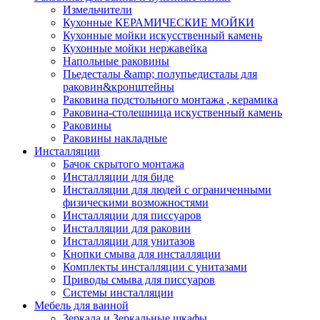
Измельчители
Кухонные КЕРАМИЧЕСКИЕ МОЙКИ
Кухонные мойки искусственный камень
Кухонные мойки нержавейка
Напольные раковины
Пьедесталы &amp; полупьедисталы для
раковин&кронштейны
Раковина подстольного монтажа , керамика
Раковина-столешница искуственный камень
Раковины
Раковины накладные
Инсталляции
Бачок скрытого монтажа
Инсталляции для биде
Инсталляции для людей с ограниченными
физическими возможностями
Инсталляции для писсуаров
Инсталляции для раковин
Инсталляции для унитазов
Кнопки смыва для инсталляции
Комплекты инсталляции с унитазами
Приводы смыва для писсуаров
Системы инсталляции
Мебель для ванной
Зеркала и Зеркальные шкафы