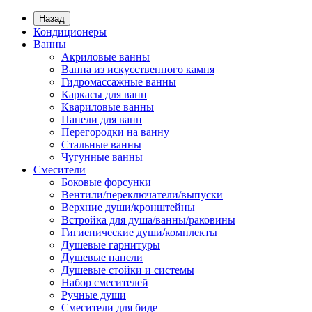
Назад
Кондиционеры
Ванны
Акриловые ванны
Ванна из искусственного камня
Гидромассажные ванны
Каркасы для ванн
Квариловые ванны
Панели для ванн
Перегородки на ванну
Стальные ванны
Чугунные ванны
Смесители
Боковые форсунки
Вентили/переключатели/выпуски
Верхние души/кронштейны
Встройка для душа/ванны/раковины
Гигиенические души/комплекты
Душевые гарнитуры
Душевые панели
Душевые стойки и системы
Набор смесителей
Ручные души
Смесители для биде