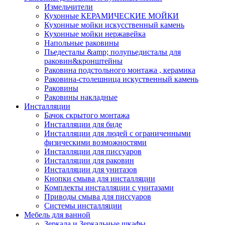
Измельчители
Кухонные КЕРАМИЧЕСКИЕ МОЙКИ
Кухонные мойки искусственный камень
Кухонные мойки нержавейка
Напольные раковины
Пьедесталы &amp; полупьедисталы для
раковин&кронштейны
Раковина подстольного монтажа , керамика
Раковина-столешница искуственный камень
Раковины
Раковины накладные
Инсталляции
Бачок скрытого монтажа
Инсталляции для биде
Инсталляции для людей с ограниченными
физическими возможностями
Инсталляции для писсуаров
Инсталляции для раковин
Инсталляции для унитазов
Кнопки смыва для инсталляции
Комплекты инсталляции с унитазами
Приводы смыва для писсуаров
Системы инсталляции
Мебель для ванной
Зеркала и Зеркальные шкафы