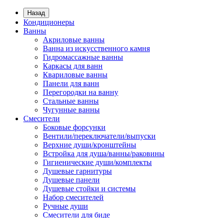
Назад
Кондиционеры
Ванны
Акриловые ванны
Ванна из искусственного камня
Гидромассажные ванны
Каркасы для ванн
Квариловые ванны
Панели для ванн
Перегородки на ванну
Стальные ванны
Чугунные ванны
Смесители
Боковые форсунки
Вентили/переключатели/выпуски
Верхние души/кронштейны
Встройка для душа/ванны/раковины
Гигиенические души/комплекты
Душевые гарнитуры
Душевые панели
Душевые стойки и системы
Набор смесителей
Ручные души
Смесители для биде