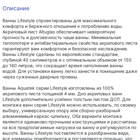
Описание
Ванны Lifestyle спроектированы для максимального
комфорта и бережного отношения к потреблению воды.
Акриловый лист Altuglas обеспечивает невероятную
прочность и долговечность чаши ванны. Минимальная
теплопотеря и антибактериальные свойства акрилового листа
гарантируют вам комфортное и безопасное наслаждение.
Ванны Lifestyle сделаны по европейским стандартам,
глубиной 40 сантиметров и с оптимальным объемом от 150
до 180 литров, что сокращает время наполнения ванны
водой. Для установки ванну легко занести в помещение даже
через суженные дверные проемы.
Ванны Aquatek серии Lifestyle изготовлены из 100%
акрилового листа толщиной 4 мм. Дно акриловых ванн
Lifestyle дополнительно усилено толстым листом ДСП. Для
монтажа ванн серии Lifestyle можно использовать, по своему
выбору, универсальную опору или сборно-разборный
алюминиевый каркас-шпильку. Оба варианта монтажа
являются одинаково-прочными конструкциями и рассчитаны
на все предполагаемые нагрузки на ванну и регулируются по
высоте. Ванны Lifestyle поставляется в разобранном виде,
все элементы приобретаются и поставляются отдельно, что