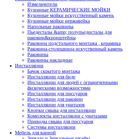
Измельчители
Кухонные КЕРАМИЧЕСКИЕ МОЙКИ
Кухонные мойки искусственный камень
Кухонные мойки нержавейка
Напольные раковины
Пьедесталы &amp; полупьедисталы для
раковин&кронштейны
Раковина подстольного монтажа , керамика
Раковина-столешница искуственный камень
Раковины
Раковины накладные
Инсталляции
Бачок скрытого монтажа
Инсталляции для биде
Инсталляции для людей с ограниченными
физическими возможностями
Инсталляции для писсуаров
Инсталляции для раковин
Инсталляции для унитазов
Кнопки смыва для инсталляции
Комплекты инсталляции с унитазами
Приводы смыва для писсуаров
Системы инсталляции
Мебель для ванной
Зеркала и Зеркальные шкафы