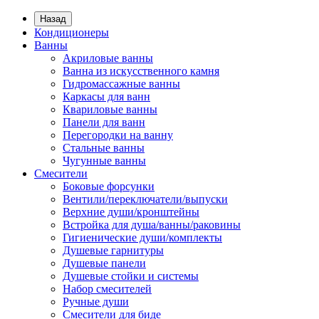
Назад
Кондиционеры
Ванны
Акриловые ванны
Ванна из искусственного камня
Гидромассажные ванны
Каркасы для ванн
Квариловые ванны
Панели для ванн
Перегородки на ванну
Стальные ванны
Чугунные ванны
Смесители
Боковые форсунки
Вентили/переключатели/выпуски
Верхние души/кронштейны
Встройка для душа/ванны/раковины
Гигиенические души/комплекты
Душевые гарнитуры
Душевые панели
Душевые стойки и системы
Набор смесителей
Ручные души
Смесители для биде