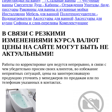
Перегородки на ванну
- Стальные ванны
- Чугунные
ванны
Смесители
Душ - Кабины - Ограждения
Унитазы, биде,
писсуары
Раковины для ванны и кухонные мойки
Инсталляции
Мебель для ванной
Полотенцесушители -
Водонагреватели
Аксессуары для ванной
Аксессуары для
кухни
Сифоны и слив-переливы
Комплектующие
В СВЯЗИ С РЕЗКИМИ
ИЗМЕНЕНИЯМИ КУРСА ВАЛЮТ
ЦЕНЫ НА САЙТЕ МОГУТ БЫТЬ НЕ
АКТУАЛЬНЫМИ!
Работы по корректировке цен ведутся непрерывно, в связи с
чем убедительно просим своих клиентов, во избежание
неприятных ситуаций, цены на заинтересовавшую
продукцию уточнять у менеджеров по продажам или по
телефонам указанных в контактах.