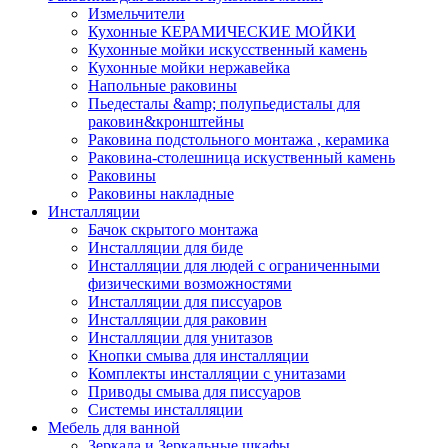
Измельчители
Кухонные КЕРАМИЧЕСКИЕ МОЙКИ
Кухонные мойки искусственный камень
Кухонные мойки нержавейка
Напольные раковины
Пьедесталы &amp; полупьедисталы для
раковин&кронштейны
Раковина подстольного монтажа , керамика
Раковина-столешница искуственный камень
Раковины
Раковины накладные
Инсталляции
Бачок скрытого монтажа
Инсталляции для биде
Инсталляции для людей с ограниченными
физическими возможностями
Инсталляции для писсуаров
Инсталляции для раковин
Инсталляции для унитазов
Кнопки смыва для инсталляции
Комплекты инсталляции с унитазами
Приводы смыва для писсуаров
Системы инсталляции
Мебель для ванной
Зеркала и Зеркальные шкафы