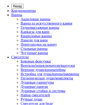
Назад
Кондиционеры
Ванны
Акриловые ванны
Ванна из искусственного камня
Гидромассажные ванны
Каркасы для ванн
Квариловые ванны
Панели для ванн
Перегородки на ванну
Стальные ванны
Чугунные ванны
Смесители
Боковые форсунки
Вентили/переключатели/выпуски
Верхние души/кронштейны
Встройка для душа/ванны/раковины
Гигиенические души/комплекты
Душевые гарнитуры
Душевые панели
Душевые стойки и системы
Набор смесителей
Ручные души
Смесители для биде