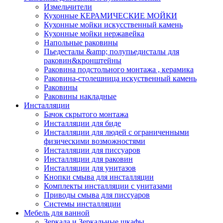
Измельчители
Кухонные КЕРАМИЧЕСКИЕ МОЙКИ
Кухонные мойки искусственный камень
Кухонные мойки нержавейка
Напольные раковины
Пьедесталы &amp; полупьедисталы для
раковин&кронштейны
Раковина подстольного монтажа , керамика
Раковина-столешница искуственный камень
Раковины
Раковины накладные
Инсталляции
Бачок скрытого монтажа
Инсталляции для биде
Инсталляции для людей с ограниченными
физическими возможностями
Инсталляции для писсуаров
Инсталляции для раковин
Инсталляции для унитазов
Кнопки смыва для инсталляции
Комплекты инсталляции с унитазами
Приводы смыва для писсуаров
Системы инсталляции
Мебель для ванной
Зеркала и Зеркальные шкафы