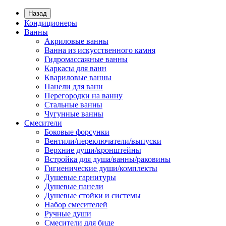
Назад
Кондиционеры
Ванны
Акриловые ванны
Ванна из искусственного камня
Гидромассажные ванны
Каркасы для ванн
Квариловые ванны
Панели для ванн
Перегородки на ванну
Стальные ванны
Чугунные ванны
Смесители
Боковые форсунки
Вентили/переключатели/выпуски
Верхние души/кронштейны
Встройка для душа/ванны/раковины
Гигиенические души/комплекты
Душевые гарнитуры
Душевые панели
Душевые стойки и системы
Набор смесителей
Ручные души
Смесители для биде