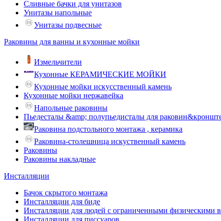
Сливные бачки для унитазов
Унитазы напольные
Унитазы подвесные
Раковины для ванны и кухонные мойки
Измельчители
Кухонные КЕРАМИЧЕСКИЕ МОЙКИ
Кухонные мойки искусственный камень
Кухонные мойки нержавейка
Напольные раковины
Пьедесталы &amp; полупьедисталы для раковин&кроншт
Раковина подстольного монтажа , керамика
Раковина-столешница искуственный камень
Раковины
Раковины накладные
Инсталляции
Бачок скрытого монтажа
Инсталляции для биде
Инсталляции для людей с ограниченными физическими 
Инсталляции для писсуаров