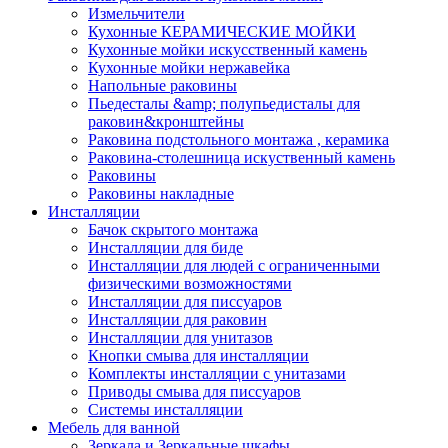
Измельчители
Кухонные КЕРАМИЧЕСКИЕ МОЙКИ
Кухонные мойки искусственный камень
Кухонные мойки нержавейка
Напольные раковины
Пьедесталы &amp; полупьедисталы для
раковин&кронштейны
Раковина подстольного монтажа , керамика
Раковина-столешница искуственный камень
Раковины
Раковины накладные
Инсталляции
Бачок скрытого монтажа
Инсталляции для биде
Инсталляции для людей с ограниченными
физическими возможностями
Инсталляции для писсуаров
Инсталляции для раковин
Инсталляции для унитазов
Кнопки смыва для инсталляции
Комплекты инсталляции с унитазами
Приводы смыва для писсуаров
Системы инсталляции
Мебель для ванной
Зеркала и Зеркальные шкафы