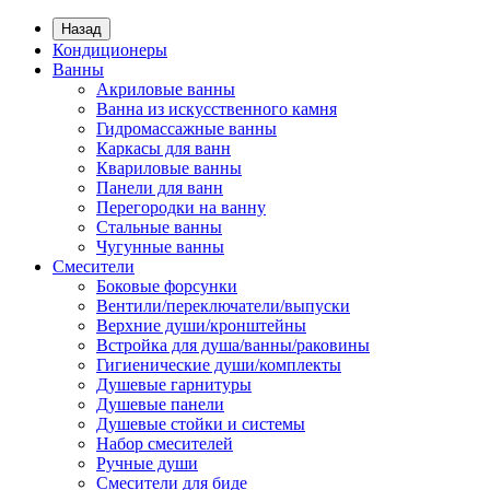
Назад
Кондиционеры
Ванны
Акриловые ванны
Ванна из искусственного камня
Гидромассажные ванны
Каркасы для ванн
Квариловые ванны
Панели для ванн
Перегородки на ванну
Стальные ванны
Чугунные ванны
Смесители
Боковые форсунки
Вентили/переключатели/выпуски
Верхние души/кронштейны
Встройка для душа/ванны/раковины
Гигиенические души/комплекты
Душевые гарнитуры
Душевые панели
Душевые стойки и системы
Набор смесителей
Ручные души
Смесители для биде