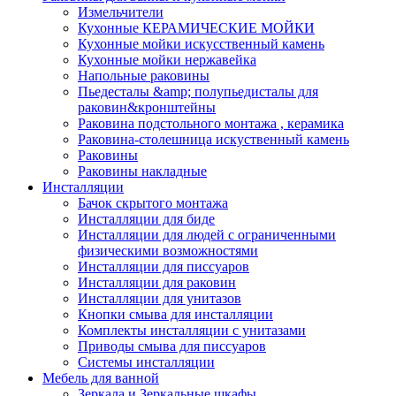
Измельчители
Кухонные КЕРАМИЧЕСКИЕ МОЙКИ
Кухонные мойки искусственный камень
Кухонные мойки нержавейка
Напольные раковины
Пьедесталы &amp; полупьедисталы для
раковин&кронштейны
Раковина подстольного монтажа , керамика
Раковина-столешница искуственный камень
Раковины
Раковины накладные
Инсталляции
Бачок скрытого монтажа
Инсталляции для биде
Инсталляции для людей с ограниченными
физическими возможностями
Инсталляции для писсуаров
Инсталляции для раковин
Инсталляции для унитазов
Кнопки смыва для инсталляции
Комплекты инсталляции с унитазами
Приводы смыва для писсуаров
Системы инсталляции
Мебель для ванной
Зеркала и Зеркальные шкафы