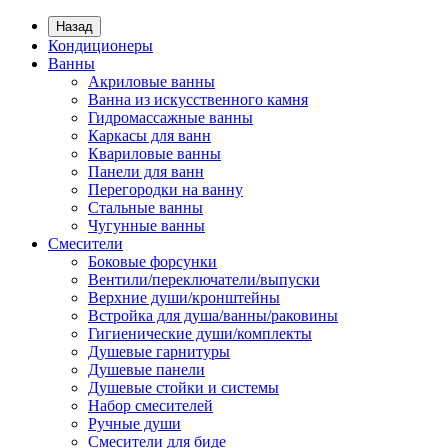
Назад
Кондиционеры
Ванны
Акриловые ванны
Ванна из искусственного камня
Гидромассажные ванны
Каркасы для ванн
Квариловые ванны
Панели для ванн
Перегородки на ванну
Стальные ванны
Чугунные ванны
Смесители
Боковые форсунки
Вентили/переключатели/выпуски
Верхние души/кронштейны
Встройка для душа/ванны/раковины
Гигиенические души/комплекты
Душевые гарнитуры
Душевые панели
Душевые стойки и системы
Набор смесителей
Ручные души
Смесители для биде