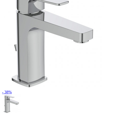
- 38%