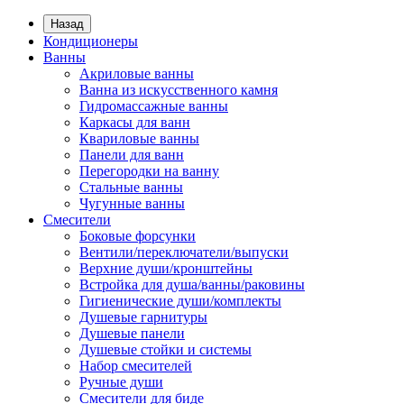
Назад
Кондиционеры
Ванны
Акриловые ванны
Ванна из искусственного камня
Гидромассажные ванны
Каркасы для ванн
Квариловые ванны
Панели для ванн
Перегородки на ванну
Стальные ванны
Чугунные ванны
Смесители
Боковые форсунки
Вентили/переключатели/выпуски
Верхние души/кронштейны
Встройка для душа/ванны/раковины
Гигиенические души/комплекты
Душевые гарнитуры
Душевые панели
Душевые стойки и системы
Набор смесителей
Ручные души
Смесители для биде