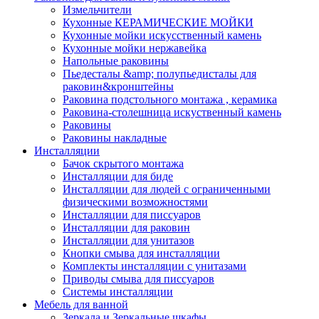
Измельчители
Кухонные КЕРАМИЧЕСКИЕ МОЙКИ
Кухонные мойки искусственный камень
Кухонные мойки нержавейка
Напольные раковины
Пьедесталы &amp; полупьедисталы для
раковин&кронштейны
Раковина подстольного монтажа , керамика
Раковина-столешница искуственный камень
Раковины
Раковины накладные
Инсталляции
Бачок скрытого монтажа
Инсталляции для биде
Инсталляции для людей с ограниченными
физическими возможностями
Инсталляции для писсуаров
Инсталляции для раковин
Инсталляции для унитазов
Кнопки смыва для инсталляции
Комплекты инсталляции с унитазами
Приводы смыва для писсуаров
Системы инсталляции
Мебель для ванной
Зеркала и Зеркальные шкафы