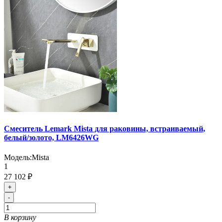
Смеситель Lemark Mista для раковины, встраиваемый,
белый/золото, LM6426WG
Модель:
Mista
1
27 102 ₽
+
-
В корзину