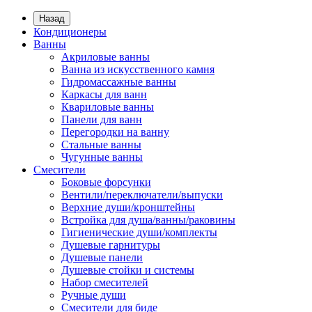
Назад
Кондиционеры
Ванны
Акриловые ванны
Ванна из искусственного камня
Гидромассажные ванны
Каркасы для ванн
Квариловые ванны
Панели для ванн
Перегородки на ванну
Стальные ванны
Чугунные ванны
Смесители
Боковые форсунки
Вентили/переключатели/выпуски
Верхние души/кронштейны
Встройка для душа/ванны/раковины
Гигиенические души/комплекты
Душевые гарнитуры
Душевые панели
Душевые стойки и системы
Набор смесителей
Ручные души
Смесители для биде