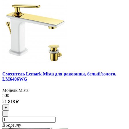
Смеситель Lemark Mista для раковины, белый/золото,
LM6406WG
Модель:
Mista
500
21 818 ₽
+
-
В корзину