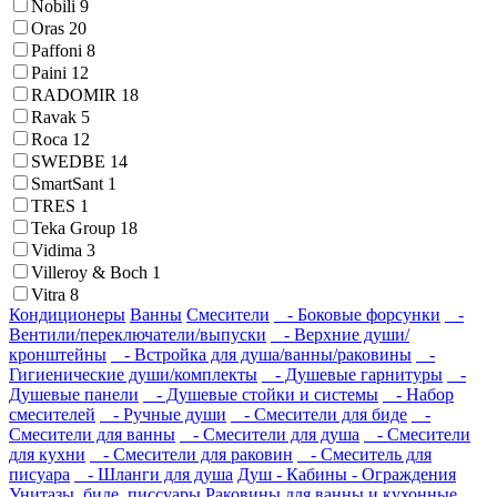
Nobili
9
Oras
20
Paffoni
8
Paini
12
RADOMIR
18
Ravak
5
Roca
12
SWEDBE
14
SmartSant
1
TRES
1
Teka Group
18
Vidima
3
Villeroy & Boch
1
Vitra
8
Кондиционеры
Ванны
Смесители
- Боковые форсунки
-
Вентили/переключатели/выпуски
- Верхние души/
кронштейны
- Встройка для душа/ванны/раковины
-
Гигиенические души/комплекты
- Душевые гарнитуры
-
Душевые панели
- Душевые стойки и системы
- Набор
смесителей
- Ручные души
- Смесители для биде
-
Смесители для ванны
- Смесители для душа
- Смесители
для кухни
- Смесители для раковин
- Смеситель для
писуара
- Шланги для душа
Душ - Кабины - Ограждения
Унитазы, биде, писсуары
Раковины для ванны и кухонные