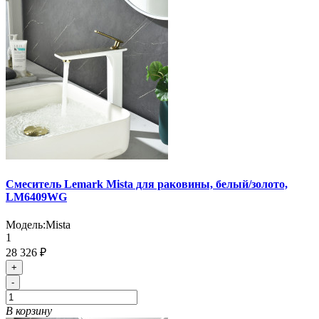
Смеситель Lemark Mista для раковины, белый/золото,
LM6409WG
Модель:
Mista
1
28 326 ₽
+
-
В корзину