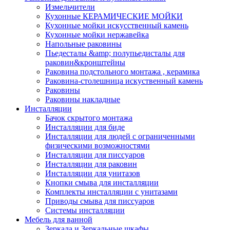
Измельчители
Кухонные КЕРАМИЧЕСКИЕ МОЙКИ
Кухонные мойки искусственный камень
Кухонные мойки нержавейка
Напольные раковины
Пьедесталы &amp; полупьедисталы для
раковин&кронштейны
Раковина подстольного монтажа , керамика
Раковина-столешница искуственный камень
Раковины
Раковины накладные
Инсталляции
Бачок скрытого монтажа
Инсталляции для биде
Инсталляции для людей с ограниченными
физическими возможностями
Инсталляции для писсуаров
Инсталляции для раковин
Инсталляции для унитазов
Кнопки смыва для инсталляции
Комплекты инсталляции с унитазами
Приводы смыва для писсуаров
Системы инсталляции
Мебель для ванной
Зеркала и Зеркальные шкафы