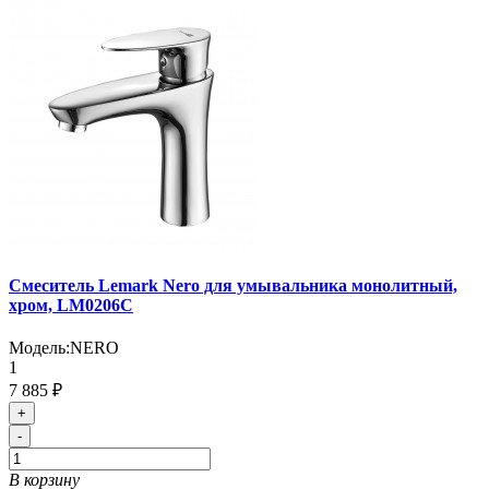
Смеситель Lemark Nero для умывальника монолитный,
хром, LM0206C
Модель:
NERO
1
7 885 ₽
+
-
В корзину