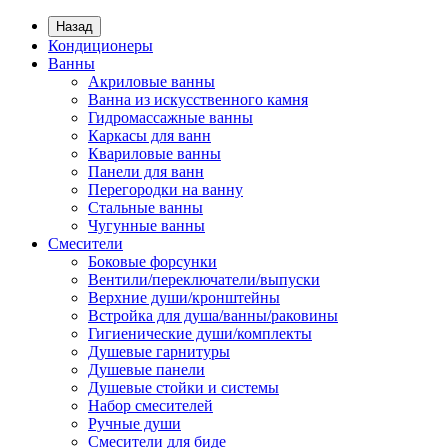
Назад
Кондиционеры
Ванны
Акриловые ванны
Ванна из искусственного камня
Гидромассажные ванны
Каркасы для ванн
Квариловые ванны
Панели для ванн
Перегородки на ванну
Стальные ванны
Чугунные ванны
Смесители
Боковые форсунки
Вентили/переключатели/выпуски
Верхние души/кронштейны
Встройка для душа/ванны/раковины
Гигиенические души/комплекты
Душевые гарнитуры
Душевые панели
Душевые стойки и системы
Набор смесителей
Ручные души
Смесители для биде