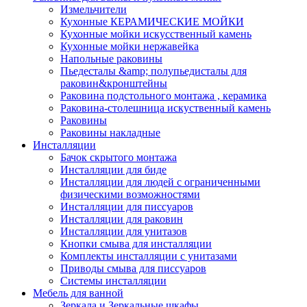
Измельчители
Кухонные КЕРАМИЧЕСКИЕ МОЙКИ
Кухонные мойки искусственный камень
Кухонные мойки нержавейка
Напольные раковины
Пьедесталы &amp; полупьедисталы для
раковин&кронштейны
Раковина подстольного монтажа , керамика
Раковина-столешница искуственный камень
Раковины
Раковины накладные
Инсталляции
Бачок скрытого монтажа
Инсталляции для биде
Инсталляции для людей с ограниченными
физическими возможностями
Инсталляции для писсуаров
Инсталляции для раковин
Инсталляции для унитазов
Кнопки смыва для инсталляции
Комплекты инсталляции с унитазами
Приводы смыва для писсуаров
Системы инсталляции
Мебель для ванной
Зеркала и Зеркальные шкафы