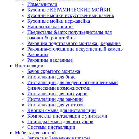
Измельчители
Кухонные КЕРАМИЧЕСКИЕ МОЙКИ
Кухонные мойки искусственный камень
Кухонные мойки нержавейка
Напольные раковины
Пьедесталы &amp; полупьедисталы для
раковин&кронштейны
Раковина подстольного монтажа , керамика
Раковина-столешница искуственный камень
Раковины
Раковины накладные
Инсталляции
Бачок скрытого монтажа
Инсталляции для биде
Инсталляции для людей с ограниченными
физическими возможностями
Инсталляции для писсуаров
Инсталляции для раковин
Инсталляции для унитазов
Кнопки смыва для инсталляции
Комплекты инсталляции с унитазами
Приводы смыва для писсуаров
Системы инсталляции
Мебель для ванной
Зеркала и Зеркальные шкафы