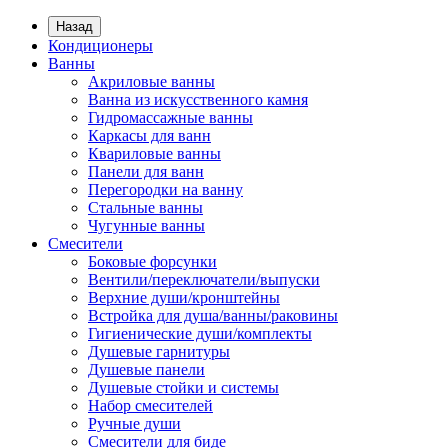
Назад
Кондиционеры
Ванны
Акриловые ванны
Ванна из искусственного камня
Гидромассажные ванны
Каркасы для ванн
Квариловые ванны
Панели для ванн
Перегородки на ванну
Стальные ванны
Чугунные ванны
Смесители
Боковые форсунки
Вентили/переключатели/выпуски
Верхние души/кронштейны
Встройка для душа/ванны/раковины
Гигиенические души/комплекты
Душевые гарнитуры
Душевые панели
Душевые стойки и системы
Набор смесителей
Ручные души
Смесители для биде