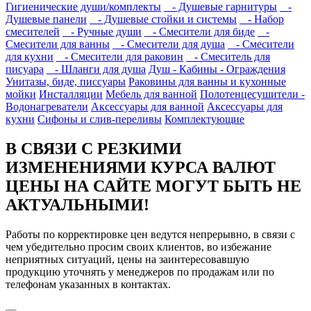
Гигиенические души/комплекты
- Душевые гарнитуры
-
Душевые панели
- Душевые стойки и системы
- Набор
смесителей
- Ручные души
- Смесители для биде
-
Смесители для ванны
- Смесители для душа
- Смесители
для кухни
- Смесители для раковин
- Смеситель для
писуара
- Шланги для душа
Душ - Кабины - Ограждения
Унитазы, биде, писсуары
Раковины для ванны и кухонные
мойки
Инсталляции
Мебель для ванной
Полотенцесушители -
Водонагреватели
Аксессуары для ванной
Аксессуары для
кухни
Сифоны и слив-переливы
Комплектующие
В СВЯЗИ С РЕЗКИМИ
ИЗМЕНЕНИЯМИ КУРСА ВАЛЮТ
ЦЕНЫ НА САЙТЕ МОГУТ БЫТЬ НЕ
АКТУАЛЬНЫМИ!
Работы по корректировке цен ведутся непрерывно, в связи с
чем убедительно просим своих клиентов, во избежание
неприятных ситуаций, цены на заинтересовавшую
продукцию уточнять у менеджеров по продажам или по
телефонам указанных в контактах.