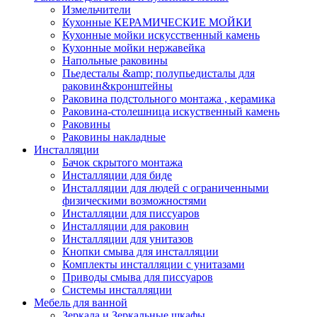
Измельчители
Кухонные КЕРАМИЧЕСКИЕ МОЙКИ
Кухонные мойки искусственный камень
Кухонные мойки нержавейка
Напольные раковины
Пьедесталы &amp; полупьедисталы для
раковин&кронштейны
Раковина подстольного монтажа , керамика
Раковина-столешница искуственный камень
Раковины
Раковины накладные
Инсталляции
Бачок скрытого монтажа
Инсталляции для биде
Инсталляции для людей с ограниченными
физическими возможностями
Инсталляции для писсуаров
Инсталляции для раковин
Инсталляции для унитазов
Кнопки смыва для инсталляции
Комплекты инсталляции с унитазами
Приводы смыва для писсуаров
Системы инсталляции
Мебель для ванной
Зеркала и Зеркальные шкафы