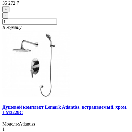
35 272 ₽
+
-
В корзину
Душевой комплект Lemark Atlantiss, встраиваемый, хром,
LM3229C
Модель:
Atlantiss
1