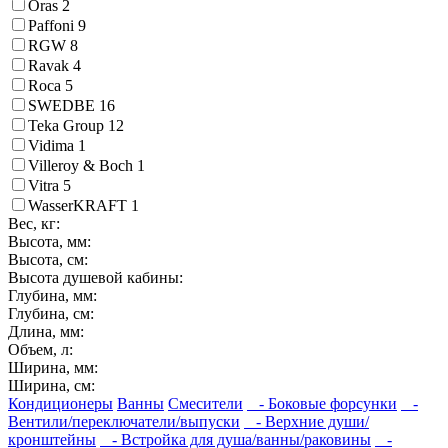
Oras
2
Paffoni
9
RGW
8
Ravak
4
Roca
5
SWEDBE
16
Teka Group
12
Vidima
1
Villeroy & Boch
1
Vitra
5
WasserKRAFT
1
Вес, кг:
Высота, мм:
Высота, см:
Высота душевой кабины:
Глубина, мм:
Глубина, см:
Длина, мм:
Объем, л:
Ширина, мм:
Ширина, см:
Кондиционеры
Ванны
Смесители
- Боковые форсунки
-
Вентили/переключатели/выпуски
- Верхние души/
кронштейны
- Встройка для душа/ванны/раковины
-