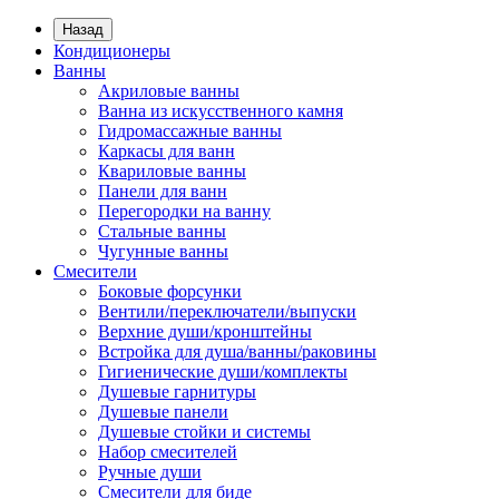
Назад
Кондиционеры
Ванны
Акриловые ванны
Ванна из искусственного камня
Гидромассажные ванны
Каркасы для ванн
Квариловые ванны
Панели для ванн
Перегородки на ванну
Стальные ванны
Чугунные ванны
Смесители
Боковые форсунки
Вентили/переключатели/выпуски
Верхние души/кронштейны
Встройка для душа/ванны/раковины
Гигиенические души/комплекты
Душевые гарнитуры
Душевые панели
Душевые стойки и системы
Набор смесителей
Ручные души
Смесители для биде