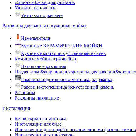
Сливные бачки для унитазов
Унитазы напольные
Унитазы подвесные
Раковины для ванны и кухонные мойки
Измельчители
Кухонные КЕРАМИЧЕСКИЕ МОЙКИ
Кухонные мойки искусственный камень
Кухонные мойки нержавейка
Напольные раковины
Пьедесталы &amp; полупьедисталы для раковин&кроншт
Раковина подстольного монтажа , керамика
Раковина-столешница искуственный камень
Раковины
Раковины накладные
Инсталляции
Бачок скрытого монтажа
Инсталляции для биде
Инсталляции для людей с ограниченными физическими 
Инсталляции для писсуаров