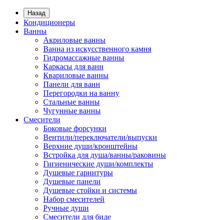
Назад
Кондиционеры
Ванны
Акриловые ванны
Ванна из искусственного камня
Гидромассажные ванны
Каркасы для ванн
Квариловые ванны
Панели для ванн
Перегородки на ванну
Стальные ванны
Чугунные ванны
Смесители
Боковые форсунки
Вентили/переключатели/выпуски
Верхние души/кронштейны
Встройка для душа/ванны/раковины
Гигиенические души/комплекты
Душевые гарнитуры
Душевые панели
Душевые стойки и системы
Набор смесителей
Ручные души
Смесители для биде