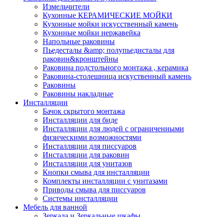
Измельчители
Кухонные КЕРАМИЧЕСКИЕ МОЙКИ
Кухонные мойки искусственный камень
Кухонные мойки нержавейка
Напольные раковины
Пьедесталы &amp; полупьедисталы для
раковин&кронштейны
Раковина подстольного монтажа , керамика
Раковина-столешница искуственный камень
Раковины
Раковины накладные
Инсталляции
Бачок скрытого монтажа
Инсталляции для биде
Инсталляции для людей с ограниченными
физическими возможностями
Инсталляции для писсуаров
Инсталляции для раковин
Инсталляции для унитазов
Кнопки смыва для инсталляции
Комплекты инсталляции с унитазами
Приводы смыва для писсуаров
Системы инсталляции
Мебель для ванной
Зеркала и Зеркальные шкафы