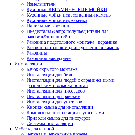
Измельчители
Кухонные КЕРАМИЧЕСКИЕ МОЙКИ
Кухонные мойки искусственный камень
Кухонные мойки нержавейка
Напольные раковины
Пьедесталы &amp; полупьедисталы для
раковин&кронштейны
Раковина подстольного монтажа , керамика
Раковина-столешница искуственный камень
Раковины
Раковины накладные
Инсталляции
Бачок скрытого монтажа
Инсталляции для биде
Инсталляции для людей с ограниченными
физическими возможностями
Инсталляции для писсуаров
Инсталляции для раковин
Инсталляции для унитазов
Кнопки смыва для инсталляции
Комплекты инсталляции с унитазами
Приводы смыва для писсуаров
Системы инсталляции
Мебель для ванной
Зеркала и Зеркальные шкафы