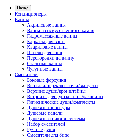
Назад
Кондиционеры
Ванны
Акриловые ванны
Ванна из искусственного камня
Гидромассажные ванны
Каркасы для ванн
Квариловые ванны
Панели для ванн
Перегородки на ванну
Стальные ванны
Чугунные ванны
Смесители
Боковые форсунки
Вентили/переключатели/выпуски
Верхние души/кронштейны
Встройка для душа/ванны/раковины
Гигиенические души/комплекты
Душевые гарнитуры
Душевые панели
Душевые стойки и системы
Набор смесителей
Ручные души
Смесители для биде