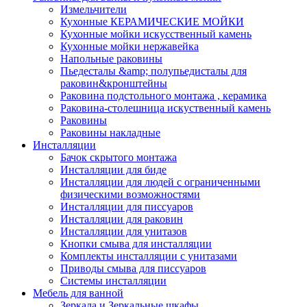
Измельчители
Кухонные КЕРАМИЧЕСКИЕ МОЙКИ
Кухонные мойки искусственный камень
Кухонные мойки нержавейка
Напольные раковины
Пьедесталы &amp; полупьедисталы для
раковин&кронштейны
Раковина подстольного монтажа , керамика
Раковина-столешница искуственный камень
Раковины
Раковины накладные
Инсталляции
Бачок скрытого монтажа
Инсталляции для биде
Инсталляции для людей с ограниченными
физическими возможностями
Инсталляции для писсуаров
Инсталляции для раковин
Инсталляции для унитазов
Кнопки смыва для инсталляции
Комплекты инсталляции с унитазами
Приводы смыва для писсуаров
Системы инсталляции
Мебель для ванной
Зеркала и Зеркальные шкафы