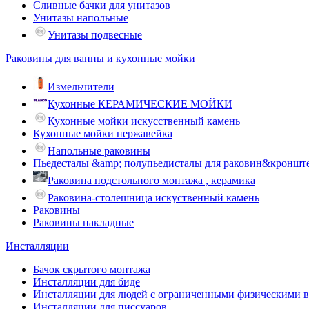
Сливные бачки для унитазов
Унитазы напольные
Унитазы подвесные
Раковины для ванны и кухонные мойки
Измельчители
Кухонные КЕРАМИЧЕСКИЕ МОЙКИ
Кухонные мойки искусственный камень
Кухонные мойки нержавейка
Напольные раковины
Пьедесталы &amp; полупьедисталы для раковин&кроншт
Раковина подстольного монтажа , керамика
Раковина-столешница искуственный камень
Раковины
Раковины накладные
Инсталляции
Бачок скрытого монтажа
Инсталляции для биде
Инсталляции для людей с ограниченными физическими 
Инсталляции для писсуаров